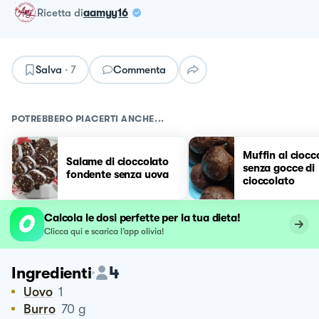
ricetta
di
aamyy16
Salva
·
7
Commenta
POTREBBERO PIACERTI ANCHE...
Muffin al ciocc
Salame di cioccolato
senza gocce di
fondente senza uova
cioccolato
Calcola le dosi perfette per la tua dieta!
Clicca qui e scarica l’app olivia!
4
Ingredienti
Uovo
1
Burro
70
g