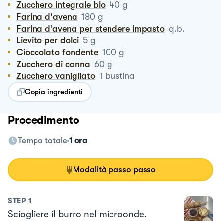
Zucchero integrale bio
40
g
Farina d'avena
180
g
Farina d’avena per stendere impasto
q.b.
Lievito per dolci
5
g
Cioccolato fondente
100
g
Zucchero di canna
60
g
Zucchero vanigliato
1
bustina
Copia ingredienti
Procedimento
Tempo totale
1 ora
Modalità passo passo
STEP
1
Sciogliere il burro nel microonde.