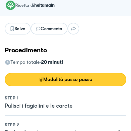
ricetta
di
heltamain
Salva
Commenta
Procedimento
Tempo totale
20 minuti
Modalità passo passo
STEP
1
Pulisci i fagiolini e le carote
STEP
2