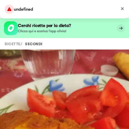
undefined
Cerchi ricette per la dieta?
Clicca qui e scarica l’app olivia!
RICETTE
/
SECONDI