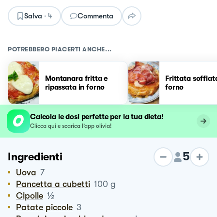
Salva
·
4
Commenta
POTREBBERO PIACERTI ANCHE...
Montanara fritta e
Frittata soffiat
ripassata in forno
forno
Calcola le dosi perfette per la tua dieta!
Clicca qui e scarica l’app olivia!
5
Ingredienti
Uova
7
Pancetta a cubetti
100
g
½
Cipolle
Patate piccole
3