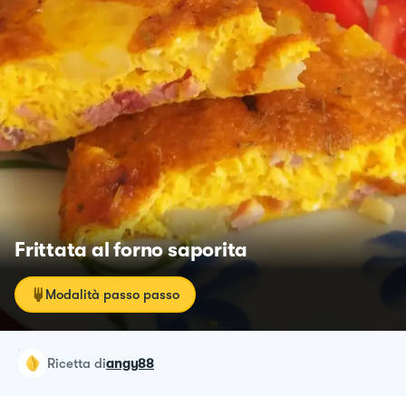
Frittata al forno saporita
Modalità passo passo
ricetta
di
angy88