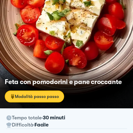
Feta con pomodorini e pane croccante
Modalità passo passo
Tempo totale
30 minuti
Difficoltà
Facile