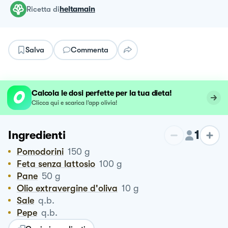
ricetta
di
heltamain
Salva
Commenta
Calcola le dosi perfette per la tua dieta!
Clicca qui e scarica l’app olivia!
1
Ingredienti
Pomodorini
150
g
Feta senza lattosio
100
g
Pane
50
g
Olio extravergine d'oliva
10
g
Sale
q.b.
Pepe
q.b.