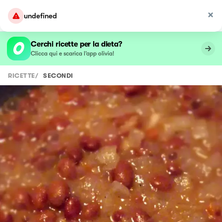
undefined
Cerchi ricette per la dieta?
Clicca qui e scarica l’app olivia!
RICETTE
/
SECONDI