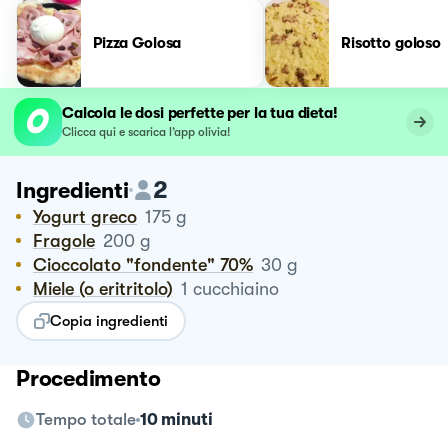
Pizza Golosa
Risotto goloso
Calcola le dosi perfette per la tua dieta!
Clicca qui e scarica l’app olivia!
2
Ingredienti
Yogurt greco
175
g
Fragole
200
g
Cioccolato "fondente" 70%
30
g
Miele (o eritritolo)
1
cucchiaino
Copia ingredienti
Procedimento
Tempo totale
10 minuti