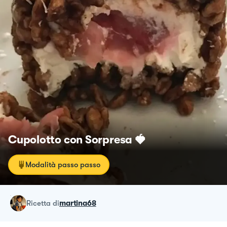
Cupolotto con Sorpresa 🍓
Modalità passo passo
ricetta
di
martina68