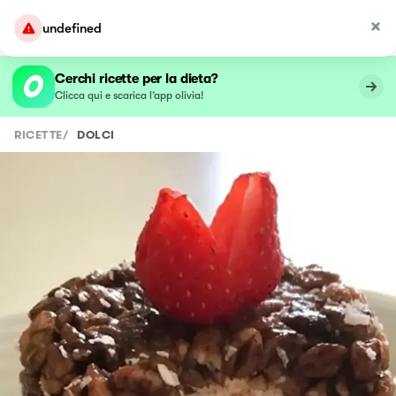
undefined
Cerchi ricette per la dieta?
Clicca qui e scarica l’app olivia!
RICETTE
/
DOLCI