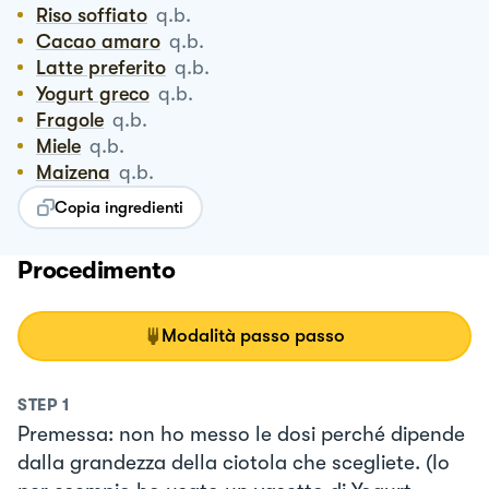
Riso soffiato
q.b.
Cacao amaro
q.b.
Latte preferito
q.b.
Yogurt greco
q.b.
Fragole
q.b.
Miele
q.b.
Maizena
q.b.
Copia ingredienti
Procedimento
Modalità passo passo
STEP
1
Premessa: non ho messo le dosi perché dipende
dalla grandezza della ciotola che scegliete. (Io