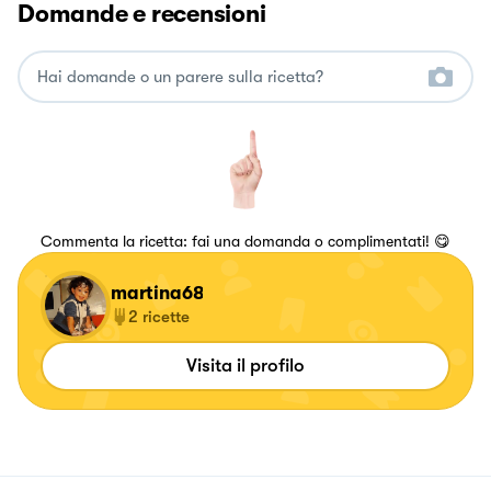
Domande e recensioni
Commenta la ricetta: fai una domanda o complimentati! 😋
martina68
2
ricette
Visita il profilo