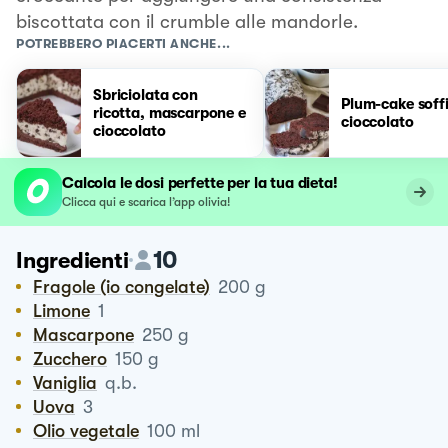
biscottata con il crumble alle mandorle.
POTREBBERO PIACERTI ANCHE...
Sbriciolata con
Plum-cake soffi
ricotta, mascarpone e
cioccolato
cioccolato
Calcola le dosi perfette per la tua dieta!
Clicca qui e scarica l’app olivia!
10
Ingredienti
Fragole (io congelate)
200
g
Limone
1
Mascarpone
250
g
Zucchero
150
g
Vaniglia
q.b.
Uova
3
Olio vegetale
100
ml