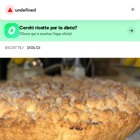
undefined
Cerchi ricette per la dieta?
Clicca qui e scarica l’app olivia!
RICETTE
/
DOLCI