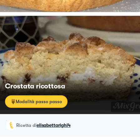
Crostata ricottosa
Modalità passo passo
ricetta
di
elisabettarighi4