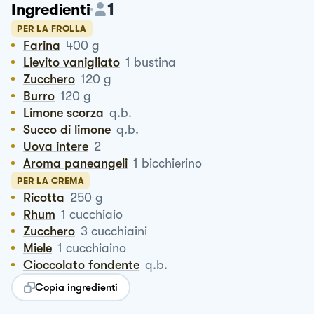
1
Ingredienti
PER LA FROLLA
Farina
400
g
Lievito vanigliato
1
bustina
Zucchero
120
g
Burro
120
g
Limone scorza
q.b.
Succo di limone
q.b.
Uova intere
2
Aroma paneangeli
1
bicchierino
PER LA CREMA
Ricotta
250
g
Rhum
1
cucchiaio
Zucchero
3
cucchiaini
Miele
1
cucchiaino
Cioccolato fondente
q.b.
Copia ingredienti