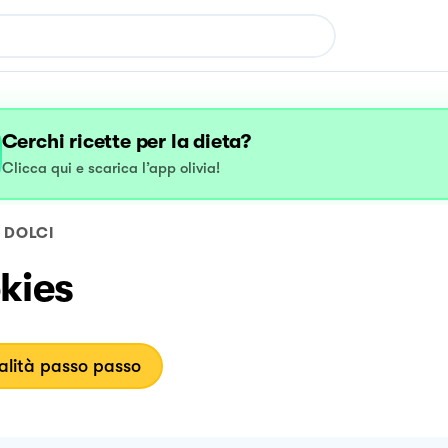
Cerchi ricette per la dieta?
Clicca qui e scarica l’app olivia!
DOLCI
kies
lità passo passo