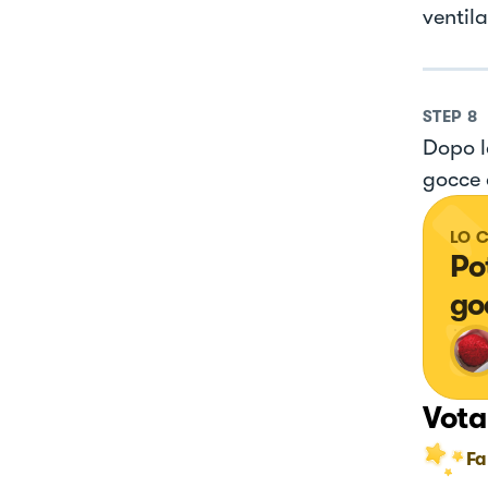
ventil
STEP
8
Dopo l
gocce 
LO 
Po
go
Vota
Fa