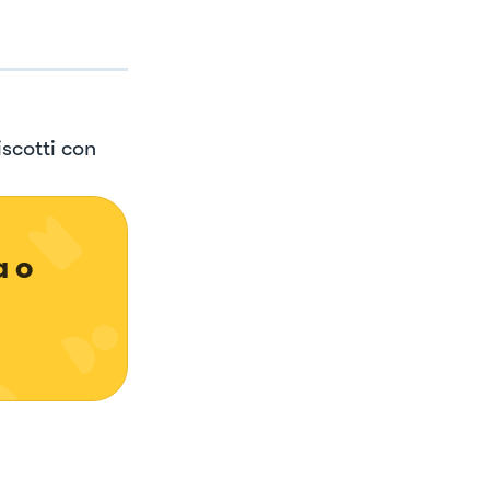
scotti con
 o 