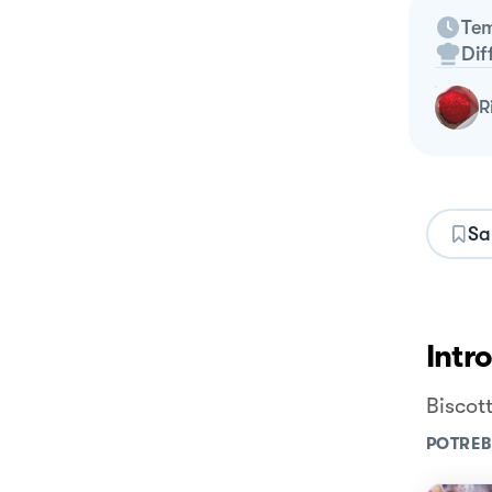
Tem
Dif
Sa
Intr
Biscot
POTREB