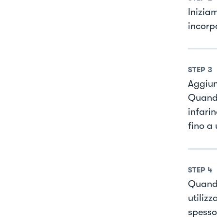
Inizia
incorp
STEP
3
Aggiun
Quando
infari
fino a 
STEP
4
Quando
utiliz
spesso