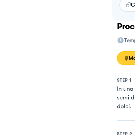
C
Proc
Temp
Mo
STEP
1
In una
semi di
dolci.
STEP
2