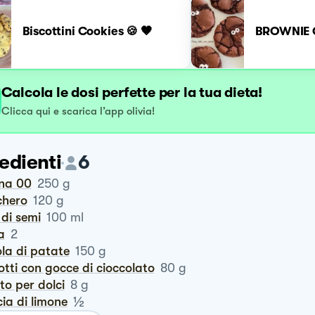
Biscottini Cookies 🍪 🤎
BROWNIE 
Calcola le dosi perfette per la tua dieta!
Clicca qui e scarica l’app olivia!
edienti
6
ina 00
250
g
chero
120
g
o di semi
100
ml
a
2
ola di patate
150
g
cotti con gocce di cioccolato
80
g
vito per dolci
8
g
½
cia di limone