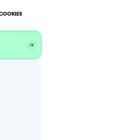
Cookies con gocce di
COOKIES
cioccolato