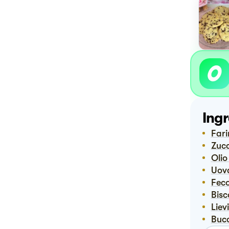
Ingr
Far
Zuc
Oli
Uov
Fec
Bis
Lie
Buc