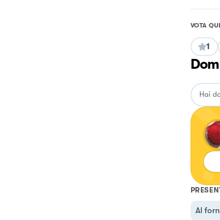
VOTA QU
1
Doma
PRESEN
Al for