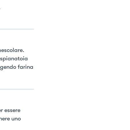
,
mescolare.
 spianatoia
ngendo farina
r essere
enere uno