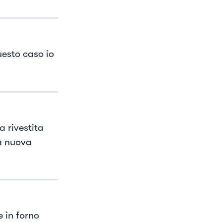
esto caso io
a rivestita
a nuova
 in forno