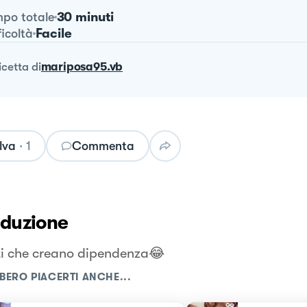
30 minuti
po totale
Facile
ficoltà
ricetta
di
mariposa95.vb
lva
·
1
Commenta
oduzione
ti che creano dipendenza😂
BERO PIACERTI ANCHE...