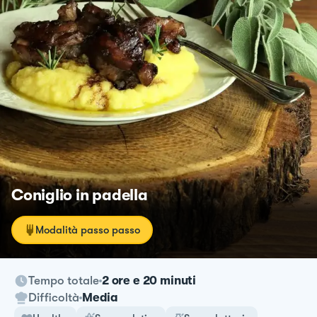
Coniglio in padella
Modalità passo passo
Tempo totale
2 ore e 20 minuti
Difficoltà
Media