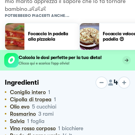
mio marito apprezza il sapore che lo fa tornare
bambino.👶👶👶
POTREBBERO PIACERTI ANCHE...
Focaccia in padella
Focaccia veloce
alla pizzaiola
padella 😍
Calcola le dosi perfette per la tua dieta!
Clicca qui e scarica l’app olivia!
4
Ingredienti
Coniglio intero
1
Cipolla di tropea
1
Olio evo
5
cucchiai
Rosmarino
3
rami
Salvia
1
foglia
Vino rosso corposo
1
bicchiere