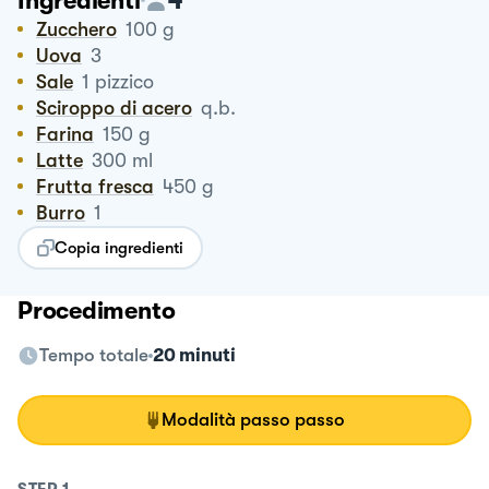
Ingredienti
Zucchero
100
g
Uova
3
Sale
1
pizzico
Sciroppo di acero
q.b.
Farina
150
g
Latte
300
ml
Frutta fresca
450
g
Burro
1
Copia ingredienti
Procedimento
Tempo totale
20 minuti
Modalità passo passo
STEP
1