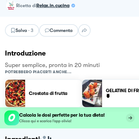
ricetta
di
Relax.in.cucina
Salva
·
3
Commenta
Introduzione
Super semplice, pronta in 20 minuti
POTREBBERO PIACERTI ANCHE...
GELATINE DI F
Crostata di frutta
🍍
Calcola le dosi perfette per la tua dieta!
Clicca qui e scarica l’app olivia!
4