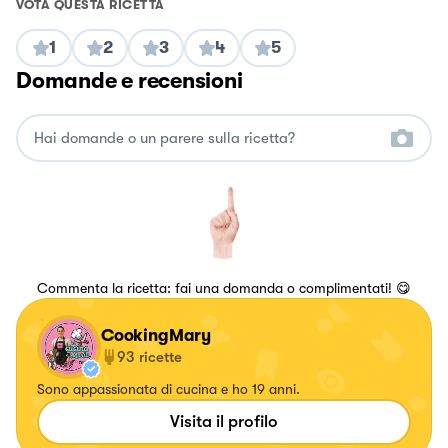
VOTA QUESTA RICETTA
1
2
3
4
5
Domande e recensioni
Commenta la ricetta: fai una domanda o complimentati! 😋
CookingMary
93
ricette
Sono appassionata di cucina e ho 19 anni.
Visita il profilo