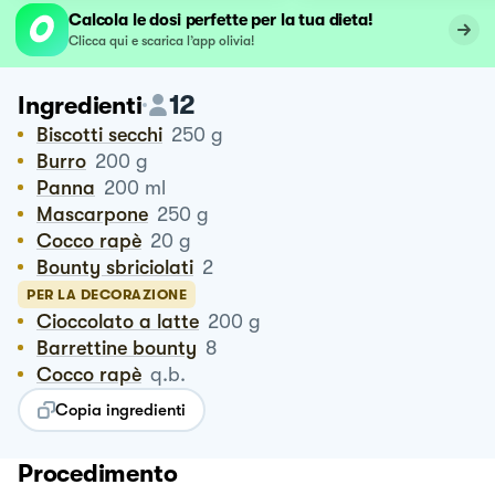
Calcola le dosi perfette per la tua dieta!
Clicca qui e scarica l’app olivia!
12
Ingredienti
Biscotti secchi
250
g
Burro
200
g
Panna
200
ml
Mascarpone
250
g
Cocco rapè
20
g
Bounty sbriciolati
2
PER LA DECORAZIONE
Cioccolato a latte
200
g
Barrettine bounty
8
Cocco rapè
q.b.
Copia ingredienti
Procedimento