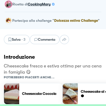
ricetta
di
CookingMary
Partecipa alla challenge
"
Dolcezza estiva Challenge
"
Salva
·
3
Commenta
Introduzione
Cheesecake fresca e estiva ottima per una cena
in famiglia 😋
POTREBBERO PIACERTI ANCHE...
Cheesecake al 
Cheesecake Coccola
🥥