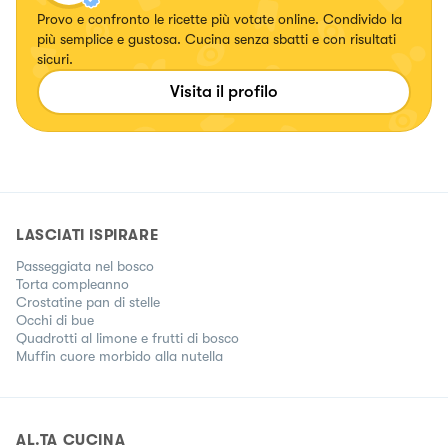
Provo e confronto le ricette più votate online. Condivido la
più semplice e gustosa. Cucina senza sbatti e con risultati
sicuri.
Visita il profilo
LASCIATI ISPIRARE
Passeggiata nel bosco
Torta compleanno
Crostatine pan di stelle
Occhi di bue
Quadrotti al limone e frutti di bosco
Muffin cuore morbido alla nutella
AL.TA CUCINA