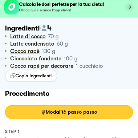
Calcola le dosi perfette per la tua dieta!
Clicca qui e scarica l’app olivia!
4
Ingredienti
Latte di cocco
70
g
Latte condensato
60
g
Cocco rapè
130
g
Cioccolato fondente
100
g
Cocco rapè per decorare
1
cucchiaio
Copia ingredienti
Procedimento
Modalità passo passo
STEP
1