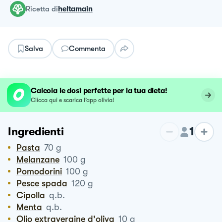
ricetta
di
heltamain
Salva
Commenta
Calcola le dosi perfette per la tua dieta!
Clicca qui e scarica l’app olivia!
1
Ingredienti
Pasta
70
g
Melanzane
100
g
Pomodorini
100
g
Pesce spada
120
g
Cipolla
q.b.
Menta
q.b.
Olio extravergine d'oliva
10
g