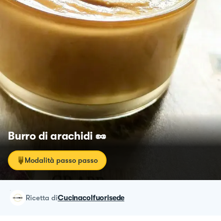
Burro di arachidi 🥜
Modalità passo passo
ricetta
di
Cucinacolfuorisede