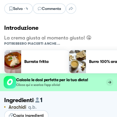
Salva
·
4
Commenta
Introduzione
La crema giusta al momento giusto! 🤤
POTREBBERO PIACERTI ANCHE...
Burrata fritta
Burro 100% ara
Calcola le dosi perfette per la tua dieta!
Clicca qui e scarica l’app olivia!
1
Ingredienti
Arachidi
q.b.
Copia ingredienti