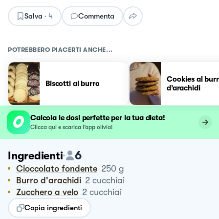
Salva
·
4
Commenta
POTREBBERO PIACERTI ANCHE...
Cookies al bur
Biscotti al burro
d’arachidi
Calcola le dosi perfette per la tua dieta!
Clicca qui e scarica l’app olivia!
6
Ingredienti
Cioccolato fondente
250
g
Burro d'arachidi
2
cucchiai
Zucchero a velo
2
cucchiai
Copia ingredienti