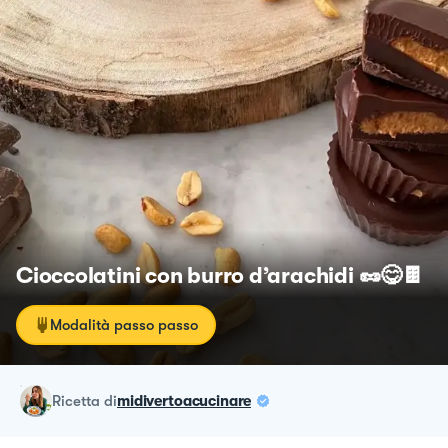
Cioccolatini con burro d’arachidi 🥜😋🍫
Modalità passo passo
ricetta
di
midivertoacucinare