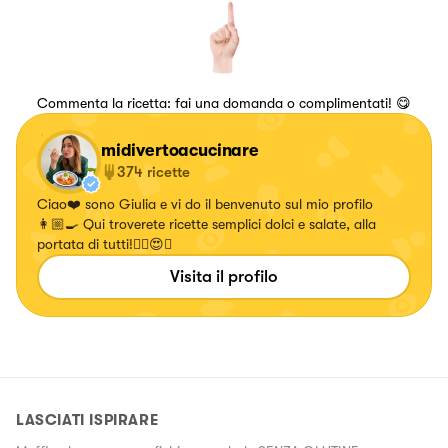
Commenta la ricetta: fai una domanda o complimentati! 😋
midivertoacucinare
374
ricette
Ciao❤️ sono Giulia e vi do il benvenuto sul mio profilo
👩🏼‍🍳 Qui troverete ricette semplici dolci e salate, alla
portata di tutti!✌🏼😍🍝
Visita il profilo
LASCIATI ISPIRARE