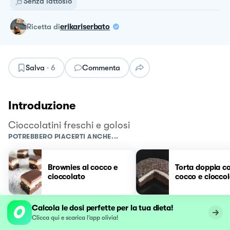
Senza lattosio
ricetta
di
erikariserbato
Salva
·
6
Commenta
Introduzione
Cioccolatini freschi e golosi
POTREBBERO PIACERTI ANCHE...
Brownies al cocco e
Torta doppia c
cioccolato
cocco e ciocco
Calcola le dosi perfette per la tua dieta!
Clicca qui e scarica l’app olivia!