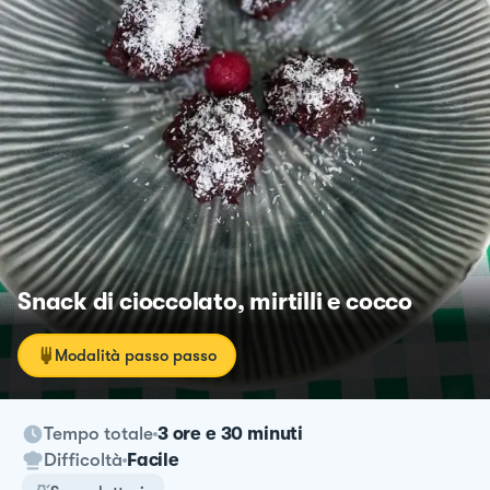
Snack di cioccolato, mirtilli e cocco
Modalità passo passo
Tempo totale
3 ore e 30 minuti
Difficoltà
Facile