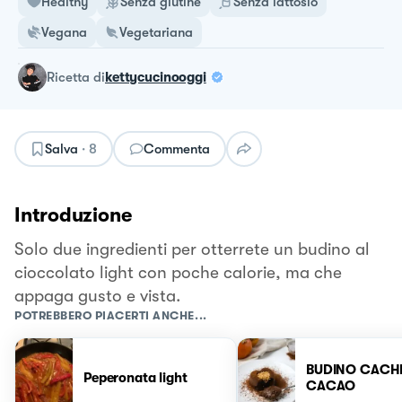
Healthy
Senza glutine
Senza lattosio
Vegana
Vegetariana
ricetta
di
kettycucinooggi
Salva
·
8
Commenta
Introduzione
Solo due ingredienti per otterrete un budino al
cioccolato light con poche calorie, ma che
appaga gusto e vista.
POTREBBERO PIACERTI ANCHE...
BUDINO CACHI
Peperonata light
CACAO