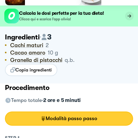
Calcola le dosi perfette per la tua dieta!
Clicca qui e scarica l’app olivia!
3
Ingredienti
Cachi maturi
2
Cacao amaro
10
g
Granella di pistacchi
q.b.
Copia ingredienti
Procedimento
Tempo totale
2 ore e 5 minuti
Modalità passo passo
STEP
1