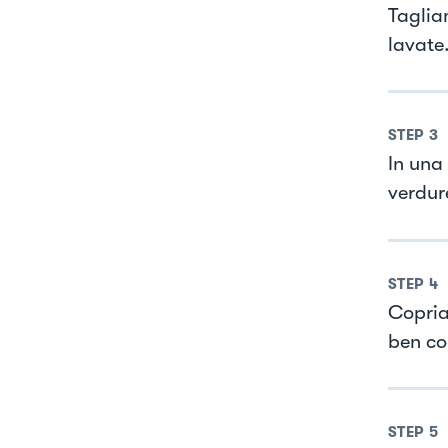
Tagliam
lavate
STEP
3
In una 
verdur
STEP
4
Copria
ben co
STEP
5