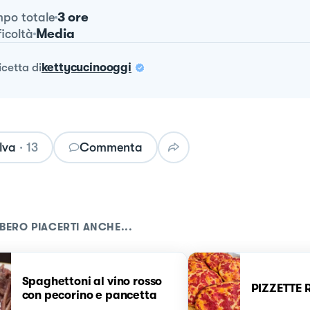
3 ore
po totale
Media
ficoltà
ricetta
di
kettycucinooggi
lva
·
13
Commenta
BERO PIACERTI ANCHE...
Spaghettoni al vino rosso
PIZZETTE 
con pecorino e pancetta