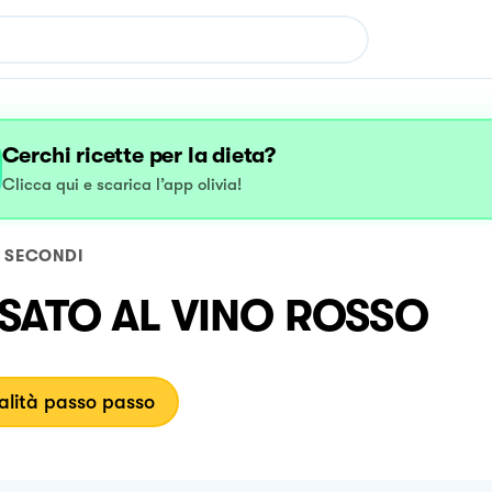
Cerchi ricette per la dieta?
Clicca qui e scarica l’app olivia!
SECONDI
SATO AL VINO ROSSO
lità passo passo