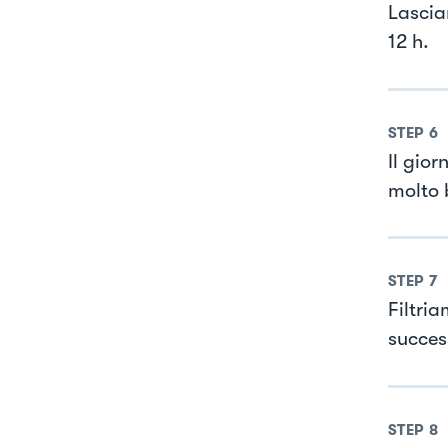
Lascia
12 h.
STEP
6
Il gio
molto 
STEP
7
Filtri
succes
STEP
8