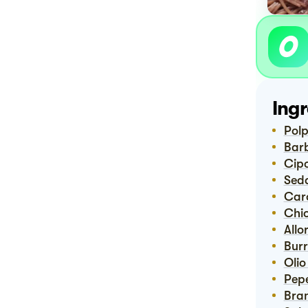
Ingr
Po
Bar
Ci
Se
Ca
Ch
Allo
Bur
Ol
Pep
Bra