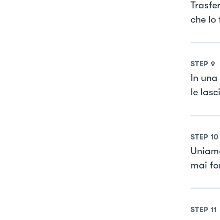
Trasfer
che lo
STEP
9
In una
le las
STEP
10
Uniamo
mai fo
STEP
11