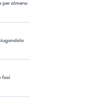
te per almeno
sciugandola
 fasi