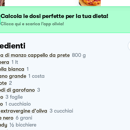
Calcola le dosi perfette per la tua dieta!
Clicca qui e scarica l’app olivia!
edienti
lpa di manzo cappello da prete
800
g
bera
1
lt
polla bianca
1
dano grande
1
costa
rote
2
iodi di garofano
3
ro
3
foglie
ro
1
cucchiaio
io extravergine d'oliva
3
cucchiai
e nero
6
grani
½
ndy
bicchiere