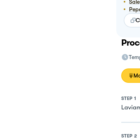
Sale
Pep
C
Proc
Temp
Mo
STEP
1
Laviam
STEP
2