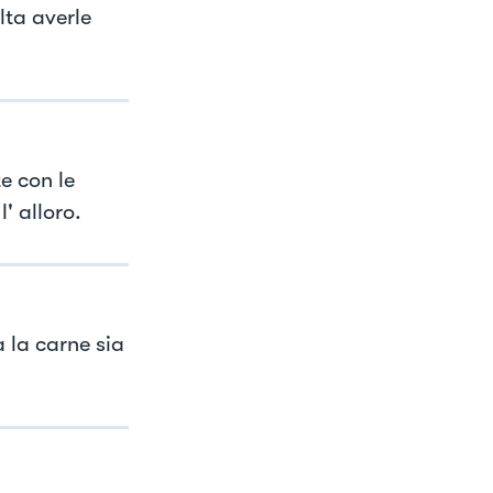
lta averle
e con le
' alloro.
 la carne sia