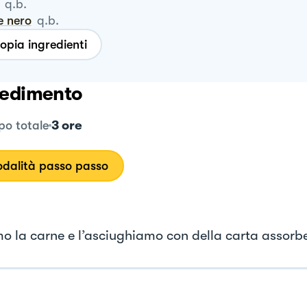
q.b.
e nero
q.b.
opia ingredienti
edimento
3 ore
o totale
dalità passo passo
o la carne e l’asciughiamo con della carta assorb