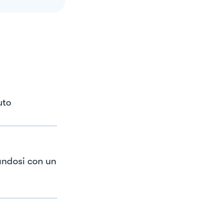
uto
andosi con un