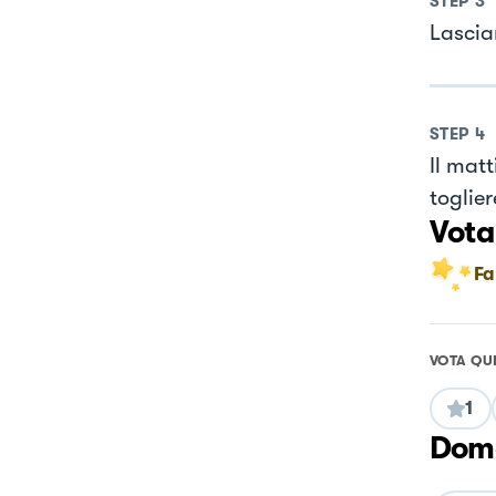
STEP
3
Lasciar
STEP
4
Il matt
toglie
Vota
Fa
VOTA QU
1
Doma