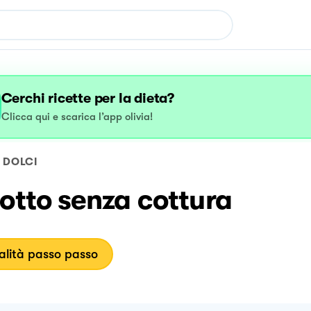
Cerchi ricette per la dieta?
Clicca qui e scarica l’app olivia!
DOLCI
otto senza cottura
lità passo passo