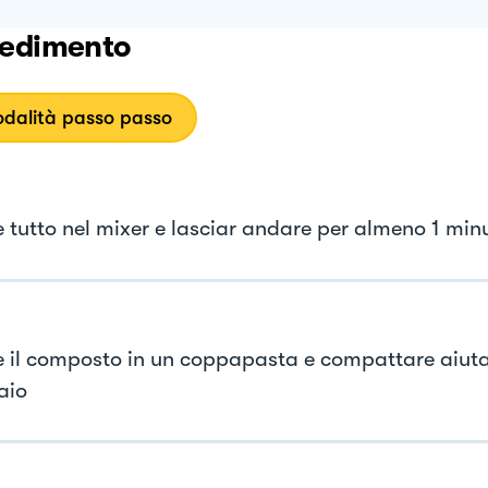
edimento
dalità passo passo
re tutto nel mixer e lasciar andare per almeno 1 min
re il composto in un coppapasta e compattare aiut
aio