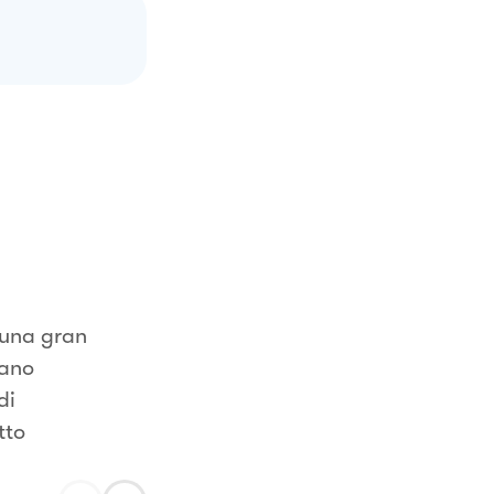
 una gran
rano
di
tto