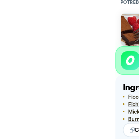
POTREB
Ingr
Fio
Fic
Mie
Bur
C