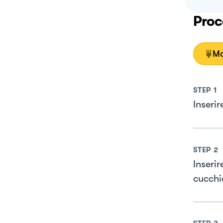
Proc
Mo
STEP
1
Inseri
STEP
2
Inseri
cucchi