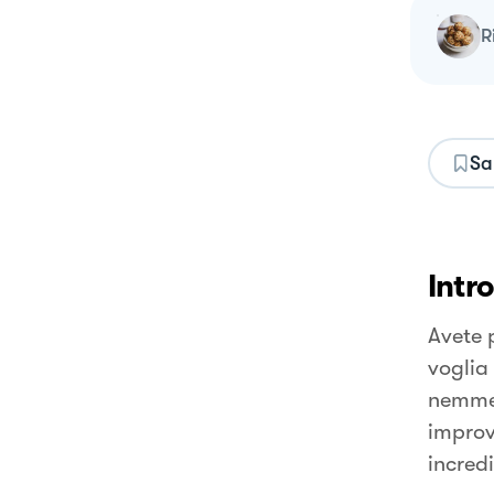
Sa
Intr
Avete 
voglia
nemmen
improv
incred