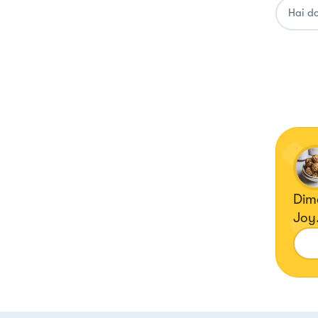
Dime
Joy.