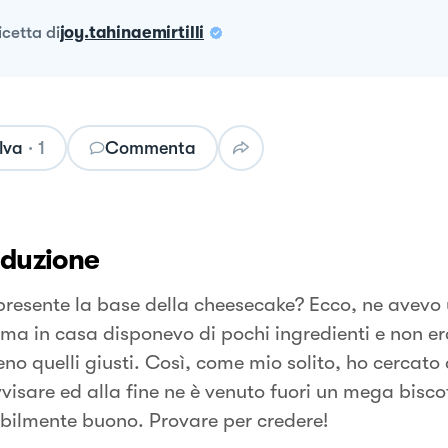
ricetta
di
joy.tahinaemirtilli
lva
·
1
Commenta
oduzione
presente la base della cheesecake? Ecco, ne avevo
 ma in casa disponevo di pochi ingredienti e non e
o quelli giusti. Così, come mio solito, ho cercato 
visare ed alla fine ne è venuto fuori un mega bisco
ibilmente buono. Provare per credere!