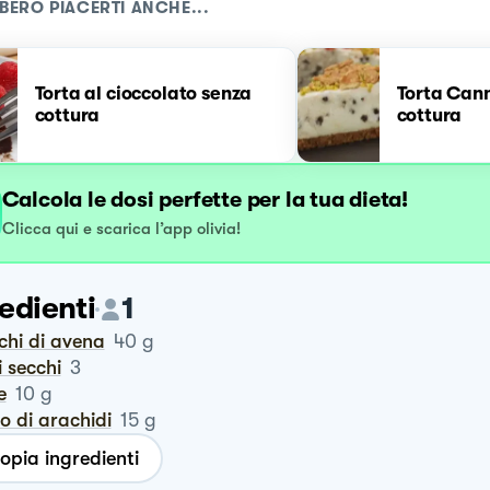
BERO PIACERTI ANCHE...
Torta al cioccolato senza
Torta Can
cottura
cottura
Calcola le dosi perfette per la tua dieta!
Clicca qui e scarica l’app olivia!
edienti
1
cchi di avena
40
g
hi secchi
3
le
10
g
ro di arachidi
15
g
opia ingredienti