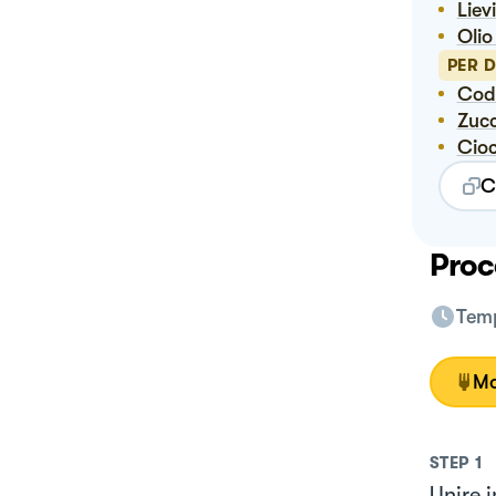
Lie
Oli
PER 
Co
Zuc
Ci
C
Proc
Temp
Mo
STEP
1
Unire i