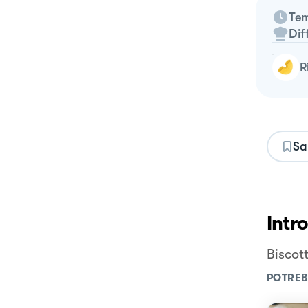
Tem
Dif
Sa
Intr
Biscott
POTREB