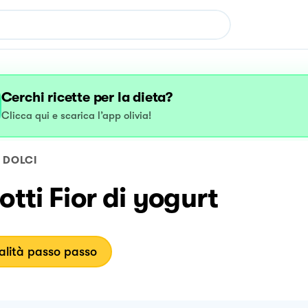
Cerchi ricette per la dieta?
Clicca qui e scarica l’app olivia!
DOLCI
otti Fior di yogurt
lità passo passo