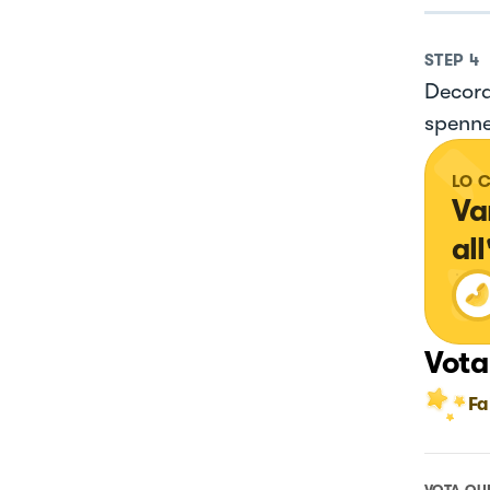
STEP
4
Decora
spenne
LO 
Va
al
Vota
Fa
VOTA QU