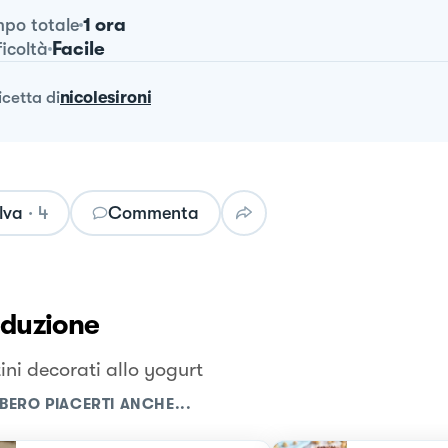
1 ora
po totale
Facile
ficoltà
ricetta
di
nicolesironi
lva
·
4
Commenta
oduzione
ini decorati allo yogurt
BERO PIACERTI ANCHE...