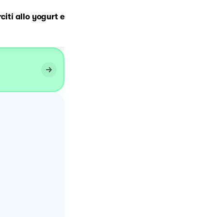
rciti allo yogurt e
Biscotti al cocco