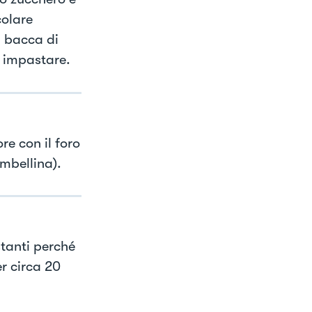
colare
a bacca di
e impastare.
re con il foro
mbellina).
stanti perché
r circa 20