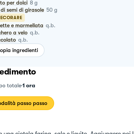
vito per dolci
8
g
o di semi di girasole
50
g
DECORARE
dette e marmellata
q.b.
chero a velo
q.b.
occolato
q.b.
opia ingredienti
edimento
1 ora
o totale
dalità passo passo
n una ciotola farina, sale e lievito. Aggiungere poi 