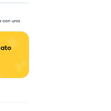
te con una
ato 