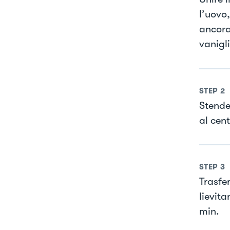
l’uovo
ancora
vanigli
STEP
2
Stender
al cen
STEP
3
Trasfe
lievit
min.