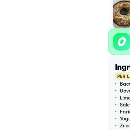
Ingr
PER 
Bac
Uov
Lim
Sale
Far
Yog
Zuc