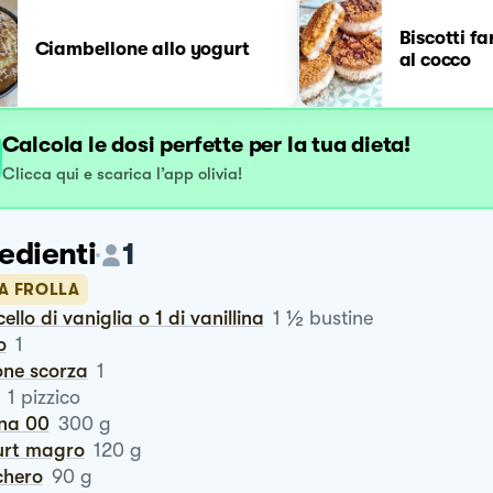
Biscotti fa
Ciambellone allo yogurt
al cocco
Calcola le dosi perfette per la tua dieta!
Clicca qui e scarica l’app olivia!
edienti
1
LA FROLLA
½
cello di vaniglia o 1 di vanillina
1
bustine
o
1
one scorza
1
1
pizzico
ina 00
300
g
urt magro
120
g
chero
90
g