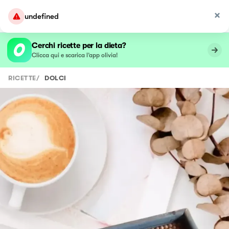
undefined
Cerchi ricette per la dieta?
Clicca qui e scarica l’app olivia!
RICETTE
/
DOLCI