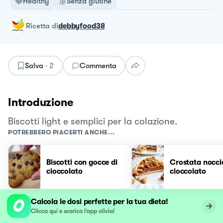
Healthy
Senza glutine
ricetta
di
debbyfood38
Salva
·
2
Commenta
Introduzione
Biscotti light e semplici per la colazione.
POTREBBERO PIACERTI ANCHE...
Biscotti con gocce di
Crostata nocci
cioccolato
cioccolato
Calcola le dosi perfette per la tua dieta!
Clicca qui e scarica l’app olivia!