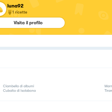
luna92
1
ricette
Visita il profilo
Ciambella di albumi
Marme
Cubaita di Isolabona
Tira