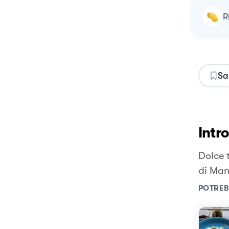
Sa
Intr
Dolce 
di Man
POTREB