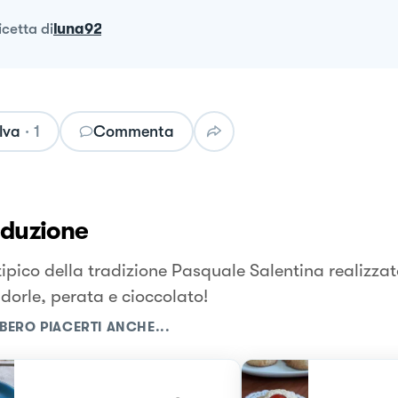
ricetta
di
luna92
lva
·
1
Commenta
oduzione
tipico della tradizione Pasquale Salentina realizza
dorle, perata e cioccolato!
BERO PIACERTI ANCHE...