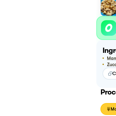
Ingr
Ma
Zuc
C
Proc
Mo