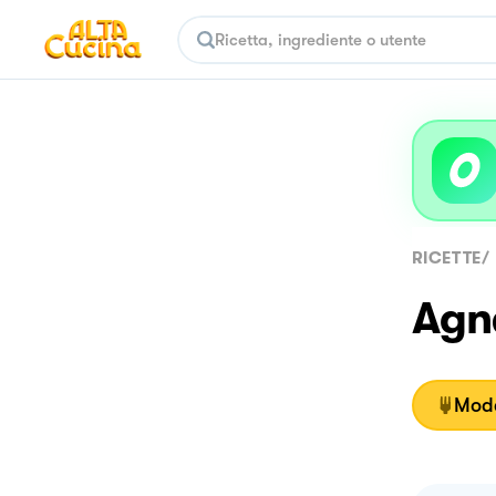
RICETTE
/
Agne
Moda