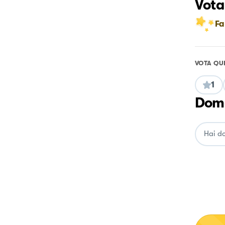
Vota
Fa
VOTA QU
1
Doma