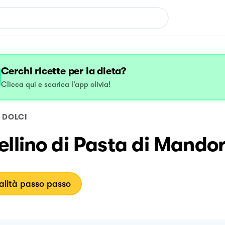
Cerchi ricette per la dieta?
Clicca qui e scarica l’app olivia!
DOLCI
llino di Pasta di Mandor
lità passo passo