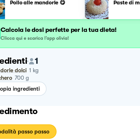
Pollo alle mandorle 😋
Paste di 
Calcola le dosi perfette per la tua dieta!
Clicca qui e scarica l’app olivia!
edienti
1
ndorle dolci
1
kg
chero
700
g
opia ingredienti
edimento
dalità passo passo