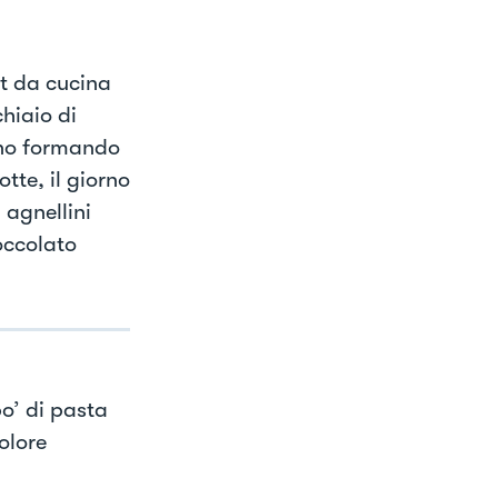
ot da cucina
hiaio di
anno formando
tte, il giorno
 agnellini
occolato
po’ di pasta
olore