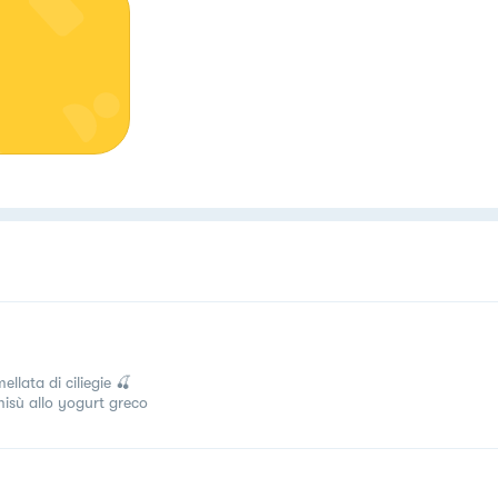
llata di ciliegie 🍒
misù allo yogurt greco