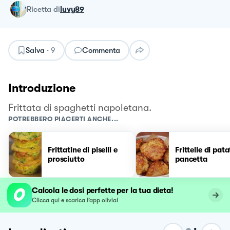
ricetta
di
luvy89
Salva
·
9
Commenta
Introduzione
Frittata di spaghetti napoletana.
POTREBBERO PIACERTI ANCHE...
Frittatine di piselli e
Frittelle di pata
prosciutto
pancetta
Calcola le dosi perfette per la tua dieta!
Clicca qui e scarica l’app olivia!