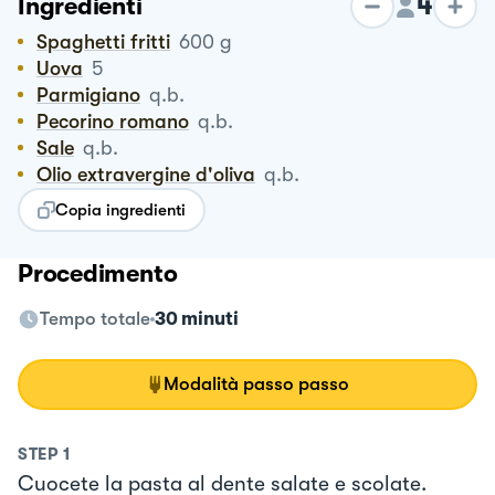
4
Ingredienti
Spaghetti fritti
600
g
Uova
5
Parmigiano
q.b.
Pecorino romano
q.b.
Sale
q.b.
Olio extravergine d'oliva
q.b.
Copia ingredienti
Procedimento
Tempo totale
30 minuti
Modalità passo passo
STEP
1
Cuocete la pasta al dente salate e scolate.