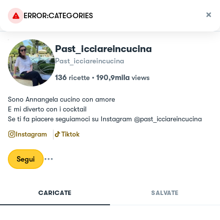
ERROR:CATEGORIES
Past_icciareincucina
Past_icciareincucina
136
ricette
•
190,9mila
views
Sono Annangela cucino con amore 

E mi diverto con i cocktail 

Se ti fa piacere seguiamoci su Instagram @past_icciareincucina
Instagram
Tiktok
Segui
CARICATE
SALVATE