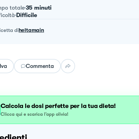
35 minuti
po totale
Difficile
ficoltà
ricetta
di
heltamain
lva
Commenta
Calcola le dosi perfette per la tua dieta!
Clicca qui e scarica l’app olivia!
edienti