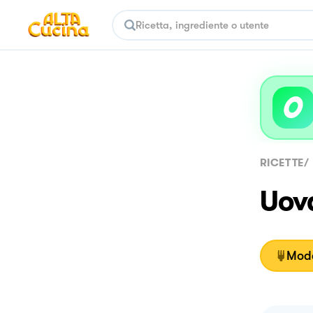
RICETTE
/
Uova
Moda