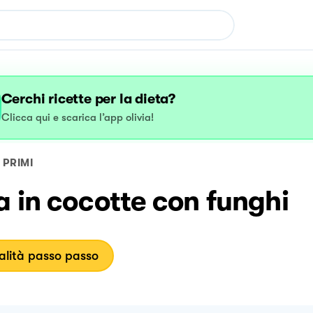
Cerchi ricette per la dieta?
Clicca qui e scarica l’app olivia!
PRIMI
 in cocotte con funghi
lità passo passo