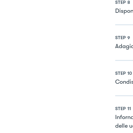
STEP
8
Disponi
STEP
9
Adagia
STEP
10
Condis
STEP
11
Inforna
delle 