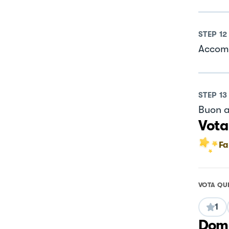
STEP
12
Accomp
STEP
13
Buon a
Vota
Fa
VOTA QU
1
Doma