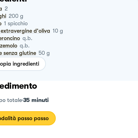
a
2
ghi
200
g
o
1
spicchio
io extravergine d'oliva
10
g
eroncino
q.b.
zzemolo
q.b.
e senza glutine
50
g
opia ingredienti
edimento
35 minuti
o totale
dalità passo passo