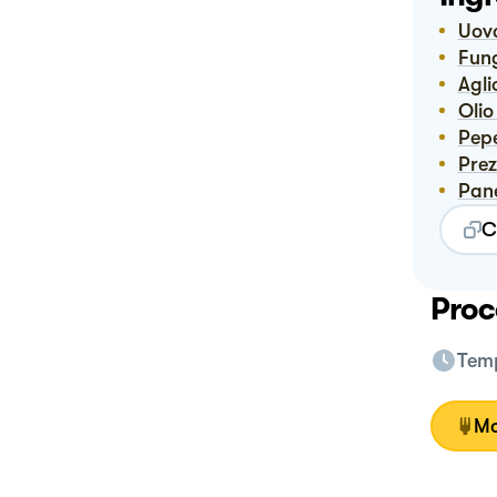
Uov
Fun
Agli
Ol
Pep
Pre
Pan
C
Proc
Temp
Mo