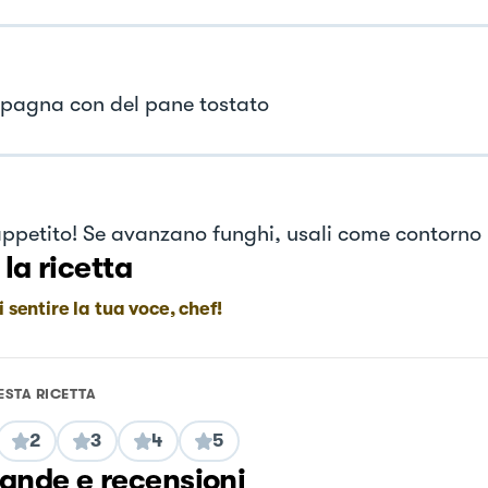
agna con del pane tostato
ppetito! Se avanzano funghi, usali come contorno
 la ricetta
i sentire la tua voce, chef!
ESTA RICETTA
2
3
4
5
nde e recensioni