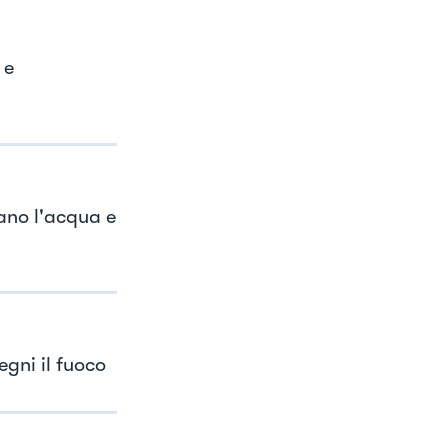
 e
iano l'acqua e
egni il fuoco