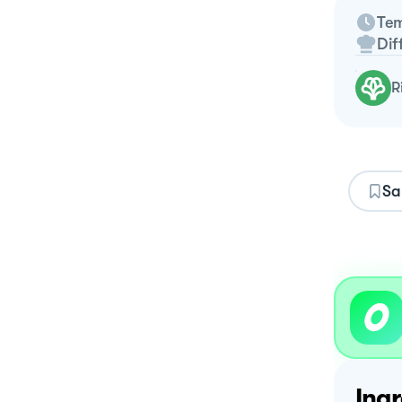
Tem
Dif
Sa
Ingr