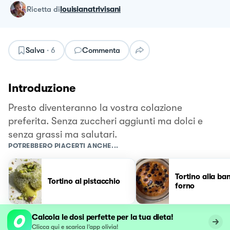
ricetta
di
louisianatrivisani
Salva
·
6
Commenta
Introduzione
Presto diventeranno la vostra colazione
preferita. Senza zuccheri aggiunti ma dolci e
senza grassi ma salutari.
POTREBBERO PIACERTI ANCHE...
Tortino alla ba
Tortino al pistacchio
forno
Calcola le dosi perfette per la tua dieta!
Clicca qui e scarica l’app olivia!