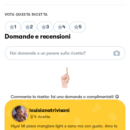
VOTA QUESTA RICETTA
1
2
3
4
5
Domande e recensioni
Commenta la ricetta: fai una domanda o complimentati! 😋
louisianatrivisani
4
ricette
Hiya! Mi piace mangiare light e sano ma con gusto. Amo la