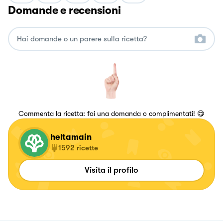
Domande e recensioni
Commenta la ricetta: fai una domanda o complimentati! 😋
heltamain
1592
ricette
Visita il profilo