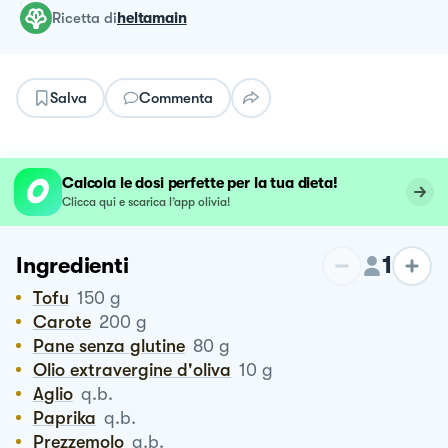
ricetta
di
heltamain
Salva
Commenta
Calcola le dosi perfette per la tua dieta!
Clicca qui e scarica l’app olivia!
1
Ingredienti
Tofu
150
g
Carote
200
g
Pane senza glutine
80
g
Olio extravergine d'oliva
10
g
Aglio
q.b.
Paprika
q.b.
Prezzemolo
q.b.