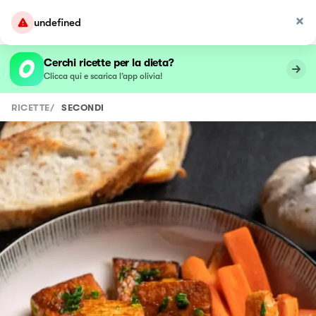
undefined
Cerchi ricette per la dieta?
Clicca qui e scarica l’app olivia!
RICETTE
/
SECONDI