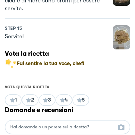
cicale di mare sono pronti per essere
servite.
STEP
15
Servite!
Vota la ricetta
Fai sentire la tua voce, chef!
VOTA QUESTA RICETTA
1
2
3
4
5
Domande e recensioni