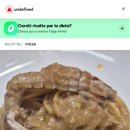
undefined
Cerchi ricette per la dieta?
Clicca qui e scarica l’app olivia!
RICETTE
/
PRIMI