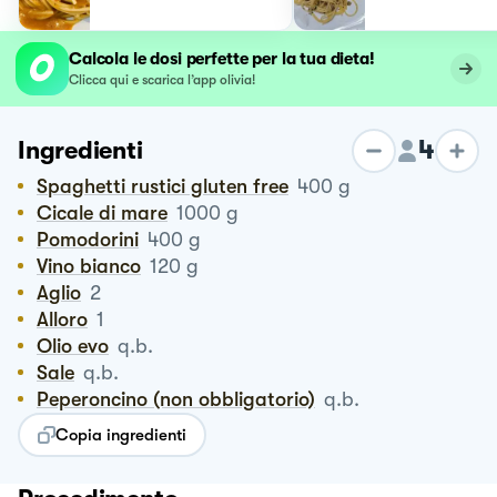
Calcola le dosi perfette per la tua dieta!
Clicca qui e scarica l’app olivia!
4
Ingredienti
Spaghetti rustici gluten free
400
g
Cicale di mare
1000
g
Pomodorini
400
g
vino bianco
120
g
Aglio
2
Alloro
1
Olio evo
q.b.
Sale
q.b.
Peperoncino (non obbligatorio)
q.b.
Copia ingredienti