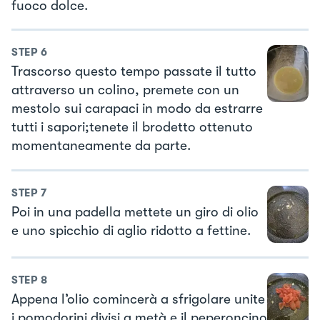
fuoco dolce.
STEP
6
Trascorso questo tempo passate il tutto
attraverso un colino, premete con un
mestolo sui carapaci in modo da estrarre
tutti i sapori;tenete il brodetto ottenuto
momentaneamente da parte.
STEP
7
Poi in una padella mettete un giro di olio
e uno spicchio di aglio ridotto a fettine.
STEP
8
Appena l’olio comincerà a sfrigolare unite
i pomodorini divisi a metà e il peperoncino