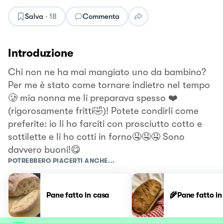
Salva
·
18
Commenta
Introduzione
Chi non ne ha mai mangiato uno da bambino?
Per me è stato come tornare indietro nel tempo
🥲 mia nonna me li preparava spesso ❤️
(rigorosamente fritti🤣)! Potete condirli come
preferite: io li ho farciti con prosciutto cotto e
sottilette e li ho cotti in forno🤤🤤🤤 Sono
davvero buoni!😋
POTREBBERO PIACERTI ANCHE...
Pane fatto in casa
🌾Pane fatto in