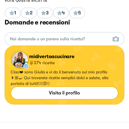
VOTA QUESTA RICETTA
1
2
3
4
5
Domande e recensioni
midivertoacucinare
374
ricette
Ciao❤️ sono Giulia e vi do il benvenuto sul mio profilo
👩🏼‍🍳 Qui troverete ricette semplici dolci e salate, alla
portata di tutti!✌🏼😍🍝
Visita il profilo