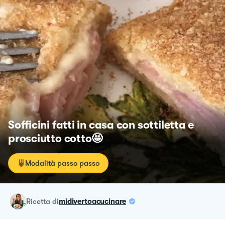
Sofficini fatti in casa con sottiletta e
prosciutto cotto🤩
Modalità passo passo
ricetta
di
midivertoacucinare