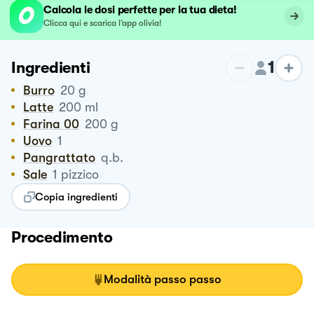
Calcola le dosi perfette per la tua dieta!
Clicca qui e scarica l’app olivia!
1
Ingredienti
Burro
20
g
Latte
200
ml
Farina 00
200
g
Uovo
1
Pangrattato
q.b.
Sale
1
pizzico
Copia ingredienti
Procedimento
Modalità passo passo