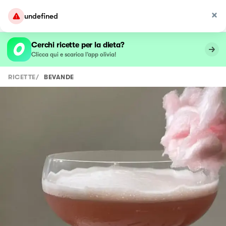
undefined
Cerchi ricette per la dieta?
Clicca qui e scarica l’app olivia!
RICETTE
/
BEVANDE