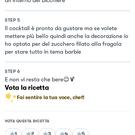
all’interno del bicchiere
STEP
5
Il cocktail è pronto da gustare ma se volete
mettere più bello quindi anche la decorazione io
ho optato per del zucchero filato alla fragola
per stare tutto in tema barbie
STEP
6
E non vi resta che bere😉🍹
Vota la ricetta
Fai sentire la tua voce, chef!
VOTA QUESTA RICETTA
1
2
3
4
5