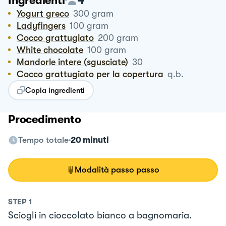
Ingredienti
Yogurt greco
300
gram
Ladyfingers
100
gram
Cocco grattugiato
200
gram
White chocolate
100
gram
mandorle intere (sgusciate)
30
cocco grattugiato per la copertura
q.b.
Copia ingredienti
Procedimento
Tempo totale
20 minuti
Modalità passo passo
STEP
1
Sciogli in cioccolato bianco a bagnomaria.