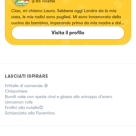
86
ricette
Ciao, mi chiamo Laura. Sebbene oggi Londra sia la mia
casa, le mie radici sono pugliesi. Mi sono innamorata della
cucina da bambina, imparando prima da mia madre e dalle
mie nonne per poi perfezionare la mia arte nei ristoranti di
Visita il profilo
famiglia. Sono un'infermiera e capisco bene quanto una
sana alimentazione possa migliorare la salute, per questo
adoro cucinare piatti semplici e salutari.
LASCIATI ISPIRARE
Frittelle di carnevale 🤩
Chiacchiere
Bundt cake con spezie chai e glassa allo sciroppo d'acero
cinnamon rolls
Frollìni alla nutella😍
Schiacciata alla Fiorentina