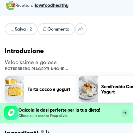
ricetta
di
lovefoodhealthy
Salva
·
2
Commenta
Introduzione
Velocissime e golose
POTREBBERO PIACERTI ANCHE...
Semifreddo Co
Torta cocco e yogurt
Yogurt
Calcola le dosi perfette per la tua dieta!
Clicca qui e scarica l’app olivia!
4