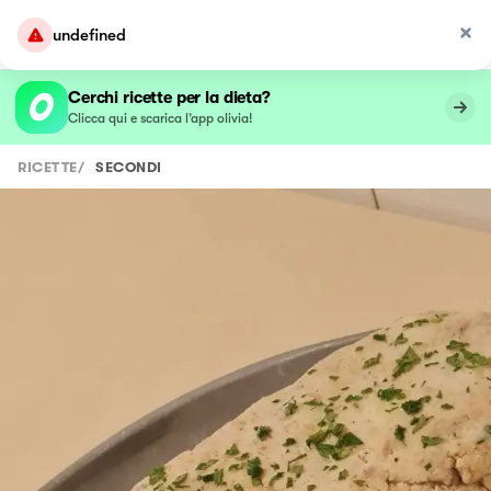
undefined
Cerchi ricette per la dieta?
Clicca qui e scarica l’app olivia!
RICETTE
/
SECONDI