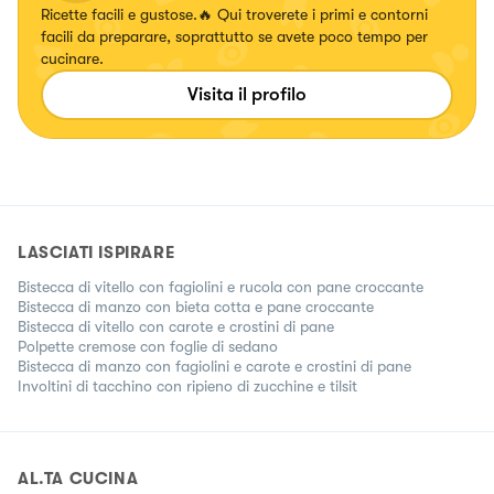
Ricette facili e gustose.🔥 Qui troverete i primi e contorni
facili da preparare, soprattutto se avete poco tempo per
cucinare.
Visita il profilo
LASCIATI ISPIRARE
Bistecca di vitello con fagiolini e rucola con pane croccante
Bistecca di manzo con bieta cotta e pane croccante
Bistecca di vitello con carote e crostini di pane
Polpette cremose con foglie di sedano
Bistecca di manzo con fagiolini e carote e crostini di pane
Involtini di tacchino con ripieno di zucchine e tilsit
AL.TA CUCINA