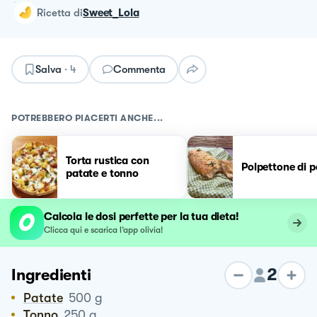
ricetta
di
Sweet_Lola
Salva
·
4
Commenta
POTREBBERO PIACERTI ANCHE...
Torta rustica con
Polpettone di 
patate e tonno
Calcola le dosi perfette per la tua dieta!
Clicca qui e scarica l’app olivia!
2
Ingredienti
Patate
500
g
Tonno
250
g