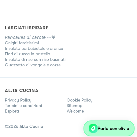
LASCIATI ISPIRARE
𝘗𝘢𝘯𝘤𝘢𝘬𝘦𝘴 𝘥𝘪 𝘤𝘢𝘳𝘰𝘵𝘦 🥕🧡
Onigiri farcitissimi
Insalata barbabietole e arance
Fiori di zucca in pastella
Insalata di riso con riso basmati
Guazzetto di vongole e cozze
AL.TA CUCINA
Privacy Policy
Cookie Policy
Termini e condizioni
Sitemap
Esplora
Welcome
©
2026
Al.ta Cucina
Parla con olivia