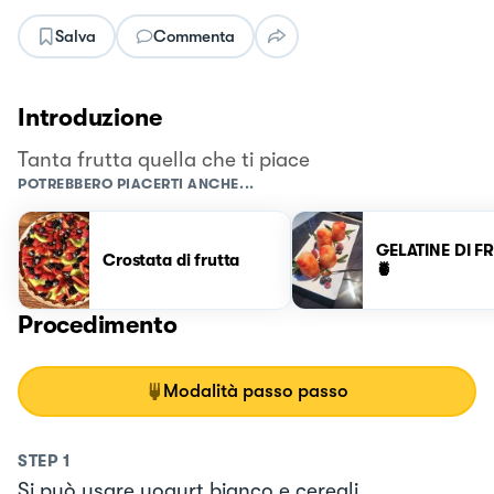
Salva
Commenta
Introduzione
Tanta frutta quella che ti piace
POTREBBERO PIACERTI ANCHE...
GELATINE DI F
Crostata di frutta
🍍
Procedimento
Modalità passo passo
STEP
1
Si può usare yogurt bianco e cereali