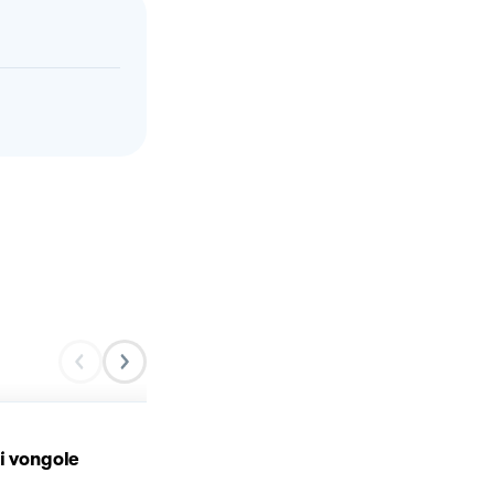
Velluta di ceci con burra
i vongole
e gamberetti