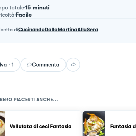
15 minuti
po totale
Facile
ficoltà
ricetta
di
CucinandoDallaMartinaAllaSera
lva
·
1
Commenta
BERO PIACERTI ANCHE...
Vellutata di ceci Fantasia
Fantasia d