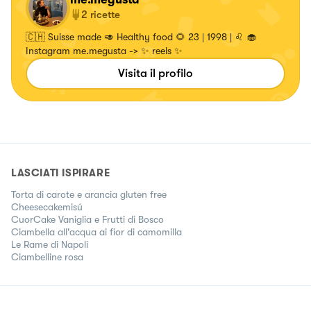
2
ricette
🇨🇭 Suisse made 🥑 Healthy food 🌻 23 | 1998 | ♌️ 🧁
Instagram me.megusta -> ✨ reels ✨
Visita il profilo
LASCIATI ISPIRARE
Torta di carote e arancia gluten free
Cheesecakemisú
CuorCake Vaniglia e Frutti di Bosco
Ciambella all'acqua ai fior di camomilla
Le Rame di Napoli
Ciambelline rosa