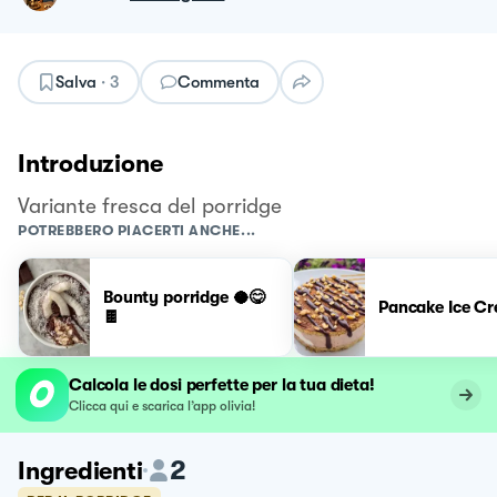
Salva
·
3
Commenta
Introduzione
Variante fresca del porridge
POTREBBERO PIACERTI ANCHE...
Bounty porridge 🥥😋
Pancake Ice C
🍫
Calcola le dosi perfette per la tua dieta!
Clicca qui e scarica l’app olivia!
2
Ingredienti