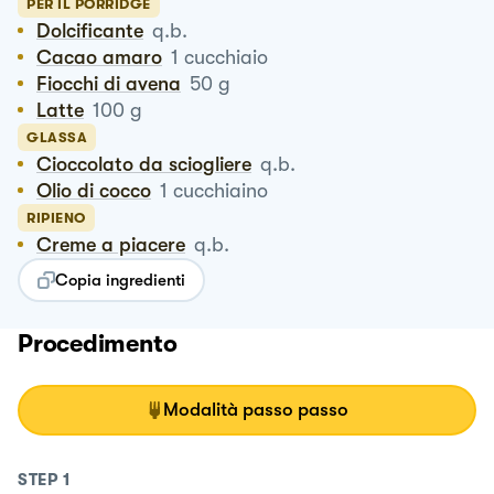
PER IL PORRIDGE
Dolcificante
q.b.
Cacao amaro
1
cucchiaio
Fiocchi di avena
50
g
Latte
100
g
GLASSA
Cioccolato da sciogliere
q.b.
Olio di cocco
1
cucchiaino
RIPIENO
Creme a piacere
q.b.
Copia ingredienti
Procedimento
Modalità passo passo
STEP
1