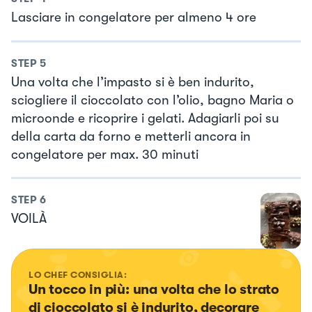
Lasciare in congelatore per almeno 4 ore
STEP
5
Una volta che l’impasto si è ben indurito,
sciogliere il cioccolato con l’olio, bagno Maria o
microonde e ricoprire i gelati. Adagiarli poi su
della carta da forno e metterli ancora in
congelatore per max. 30 minuti
STEP
6
VOILÀ
LO CHEF CONSIGLIA:
Un tocco in più: una volta che lo strato 
di cioccolato si è indurito, decorare 