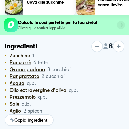
Uova alle zucchine
senza lievito
Calcola le dosi perfette per la tua dieta!
Clicca qui e scarica l’app olivia!
8
Ingredienti
Zucchine
1
Pancarrè
6
fette
Grana padano
3
cucchiai
Pangrattato
2
cucchiai
Acqua
q.b.
Olio extravergine d'oliva
q.b.
Prezzemolo
q.b.
Sale
q.b.
Aglio
2
spicchi
Copia ingredienti