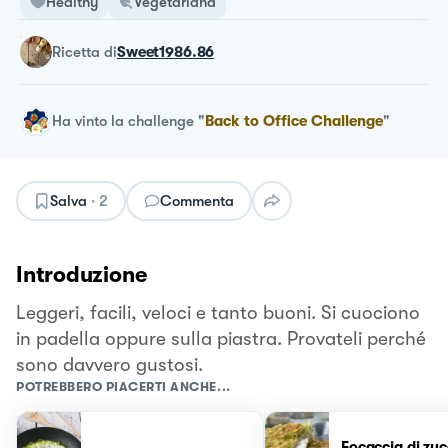
Healthy
Vegetariana
ricetta
di
Sweet1986.86
Ha vinto la challenge
"
Back to Office Challenge
"
Salva
·
2
Commenta
Introduzione
Leggeri, facili, veloci e tanto buoni. Si cuociono
in padella oppure sulla piastra. Provateli perché
sono davvero gustosi.
POTREBBERO PIACERTI ANCHE...
Focaccia di zu