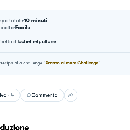
10 minuti
po totale
Facile
ficoltà
ricetta
di
lochefnelpallone
rtecipa alla challenge
"
Pranzo al mare Challenge
"
lva
·
4
Commenta
oduzione