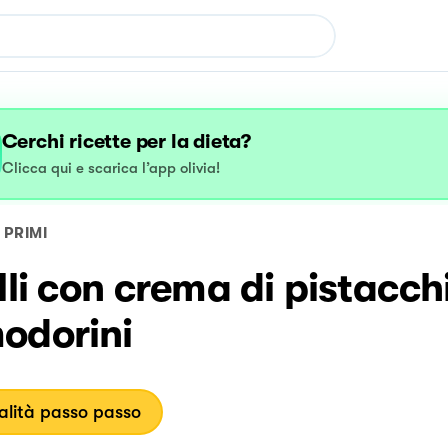
Cerchi ricette per la dieta?
Clicca qui e scarica l’app olivia!
PRIMI
lli con crema di pistacch
odorini
lità passo passo