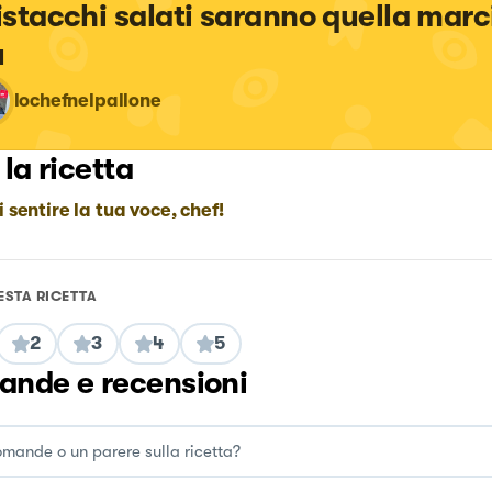
pistacchi salati saranno quella marci
ù
lochefnelpallone
 la ricetta
i sentire la tua voce, chef!
ESTA RICETTA
2
3
4
5
nde e recensioni