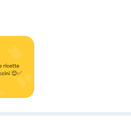
 ricette
iccini 😊✅