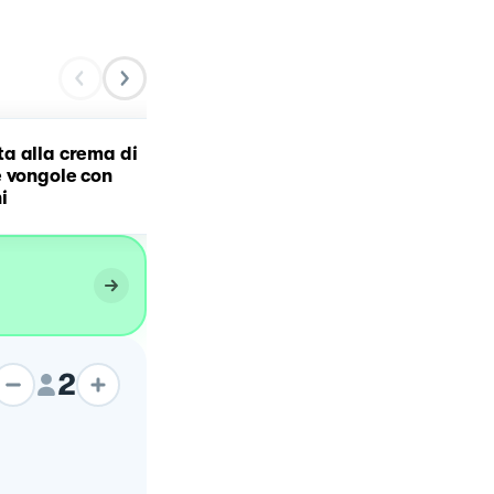
a alla crema di
Spaghettoni XXL con cr
 vongole con
di pomodorini
i
2