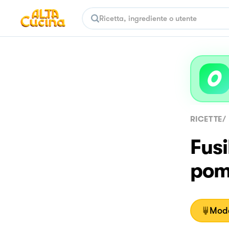
RICETTE
/
Fusi
pom
Moda