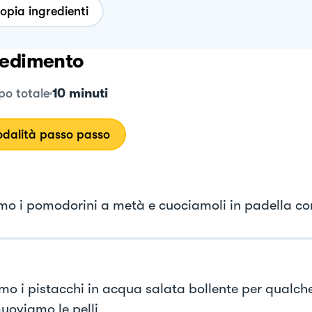
opia ingredienti
edimento
10 minuti
o totale
dalità passo passo
mo i pomodorini a metà e cuociamoli in padella con
mo i pistacchi in acqua salata bollente per qualch
muoviamo le pelli