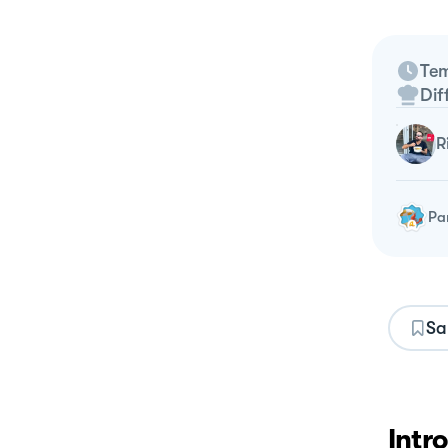
Tem
Dif
Pa
Sa
Intr