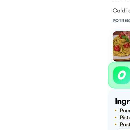
Caldi o
POTREB
Ingr
Pom
Pis
Pas