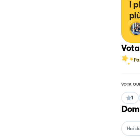
I 
pi
Vota
Fa
VOTA QU
1
Doma