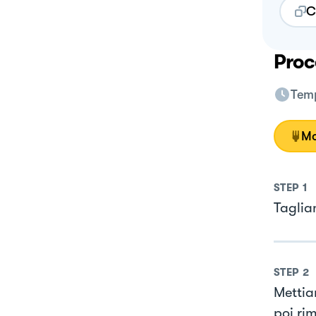
C
Proc
Temp
Mo
STEP
1
Taglia
STEP
2
Mettia
poi ri