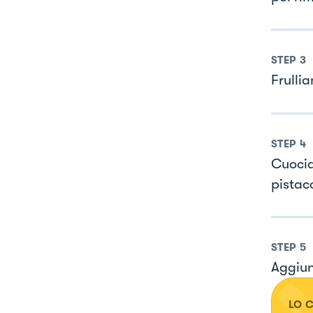
STEP
3
Frulli
STEP
4
Cuocia
pistac
STEP
5
Aggiun
LO 