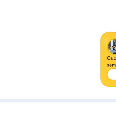
Cuci
semp