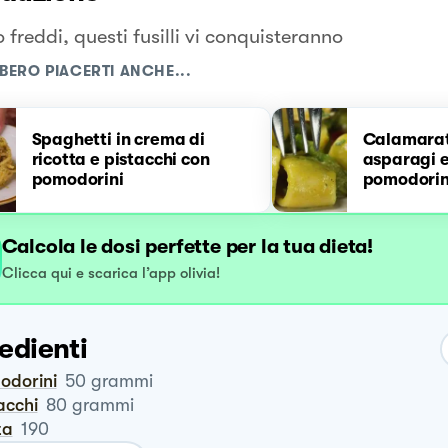
 freddi, questi fusilli vi conquisteranno
BERO PIACERTI ANCHE...
Spaghetti in crema di
Calamarat
ricotta e pistacchi con
asparagi e
pomodorini
pomodorin
Calcola le dosi perfette per la tua dieta!
Clicca qui e scarica l’app olivia!
edienti
odorini
50
grammi
tacchi
80
grammi
ta
190