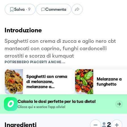
Salva
·
9
Commenta
Introduzione
Spaghetti con crema di zucca e aglio nero cbt
mantecati con caprino, funghi cardoncelli
arrostiti e scorza di kumquat
POTREBBERO PIACERTI ANCHE...
Spaghetti con crema
Melanzane a
di melanzane,
funghetto
melanzane a
funghetto e
pomodorini
Calcola le dosi perfette per la tua dieta!
Clicca qui e scarica l’app olivia!
2
Ingredienti