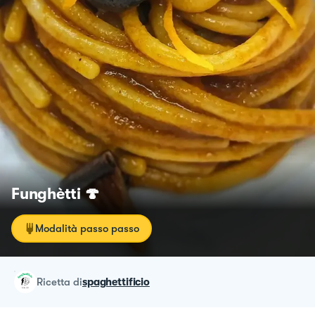
Funghètti 🍄
Modalità passo passo
ricetta
di
spaghettificio