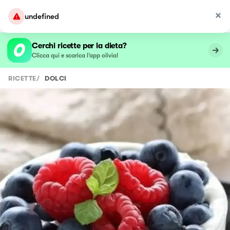
undefined
Cerchi ricette per la dieta?
Clicca qui e scarica l’app olivia!
RICETTE
/
DOLCI