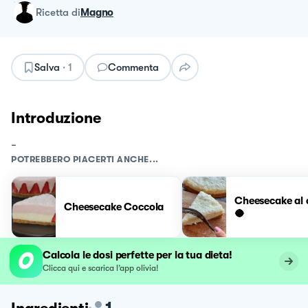
ricetta
di
Magno
Salva
·
1
Commenta
Introduzione
-
POTREBBERO PIACERTI ANCHE...
Cheesecake al 
Cheesecake Coccola
🥥
Calcola le dosi perfette per la tua dieta!
Clicca qui e scarica l’app olivia!
1