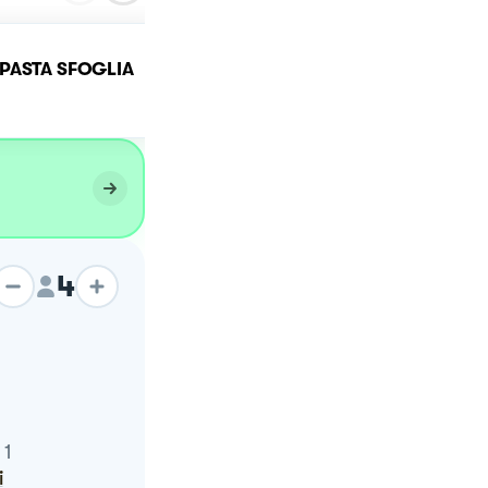
 PASTA SFOGLIA
Cestini di pasta fillo
4
1