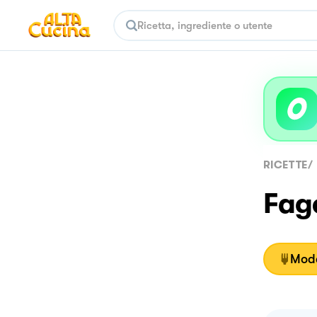
RICETTE
/
Fago
Moda