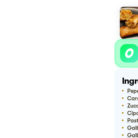
Ingr
Pep
Ca
Zuc
Ci
Pas
Ga
Galbani grangusto di @galbani_italia galbani grangusto di