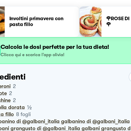
Involtini primavera con
🌹ROSE DI
pasta fillo
🌹
Calcola le dosi perfette per la tua dieta!
Clicca qui e scarica l’app olivia!
edienti
eroni
2
rote
2
chine
2
½
polla dorata
ta fillo
8
fogli
lbanino di @galbani_italia galbanino di @galbani_italia