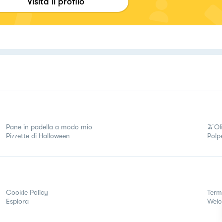
Visita il profilo
Pane in padella a modo mio
🫒Oli
Pizzette di Halloween
Polp
Cookie Policy
Term
Esplora
Wel