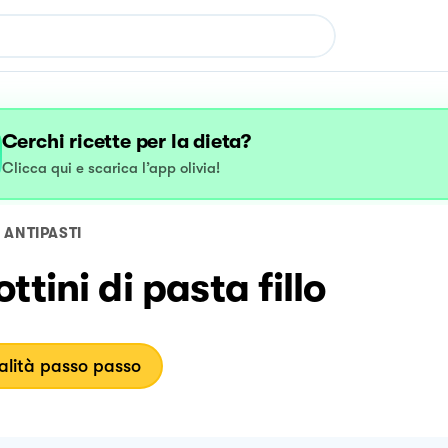
Cerchi ricette per la dieta?
Clicca qui e scarica l’app olivia!
ANTIPASTI
ttini di pasta fillo
lità passo passo