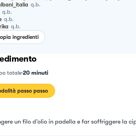
bani_italia
q.b.
q.b.
e
q.b.
rika
q.b.
opia ingredienti
edimento
20 minuti
o totale
dalità passo passo
ere un filo d’olio in padella e far soffriggere la cip