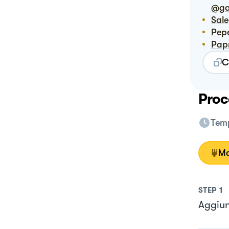
@gal
Sale
Pep
Pap
C
Proc
Temp
Mo
STEP
1
Aggiung