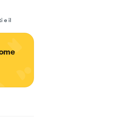
 e il
come 