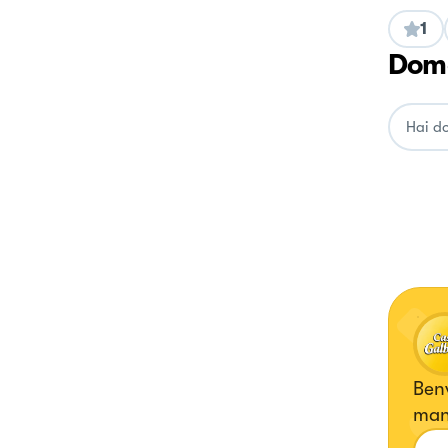
1
Doma
Benv
man