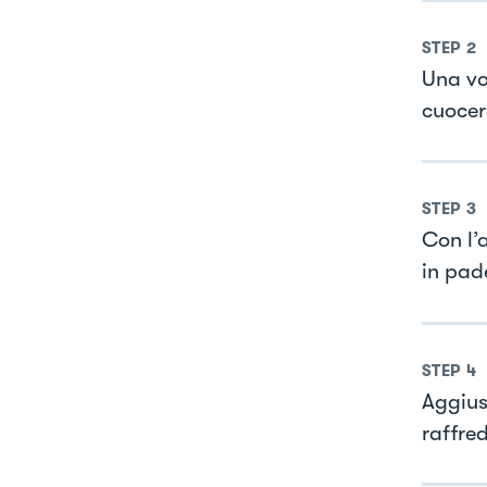
STEP
2
Una vo
cuocer
STEP
3
Con l’
in pade
STEP
4
Aggius
raffre