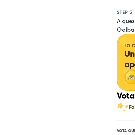
STEP
5
A ques
Galba
LO 
Un
ap
Vota
Fa
VOTA QU