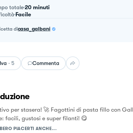
20 minuti
po totale
Facile
ficoltà
ricetta
di
casa_galbani
lva
·
5
Commenta
oduzione
tivo per stasera! 🚀 Fagottini di pasta fillo con Ga
: facili, gustosi e super filanti! 😋
BERO PIACERTI ANCHE...