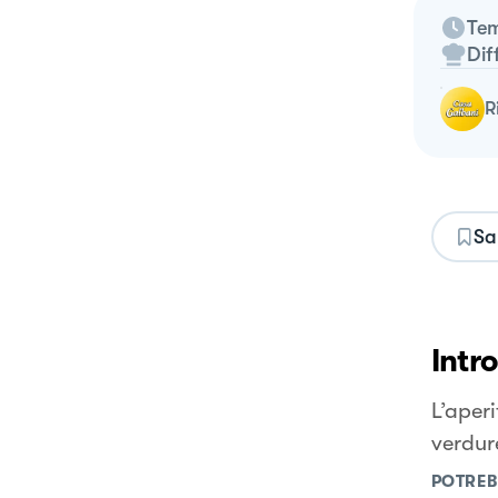
Tem
Dif
Sa
Intr
L’aperi
verdure
POTREB