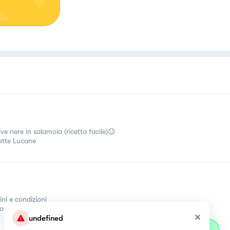
ve nere in salamoia (ricetta facile)😉
ette Lucane
ini e condizioni
come
undefined