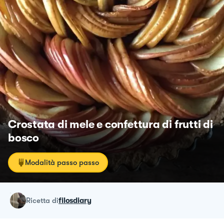
Crostata di mele e confettura di frutti di
bosco
Modalità passo passo
ricetta
di
filosdiary