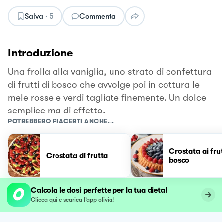
Salva
·
5
Commenta
Introduzione
Una frolla alla vaniglia, uno strato di confettura
di frutti di bosco che avvolge poi in cottura le
mele rosse e verdi tagliate finemente. Un dolce
semplice ma di effetto.
POTREBBERO PIACERTI ANCHE...
Crostata ai frut
Crostata di frutta
bosco
Calcola le dosi perfette per la tua dieta!
Clicca qui e scarica l’app olivia!