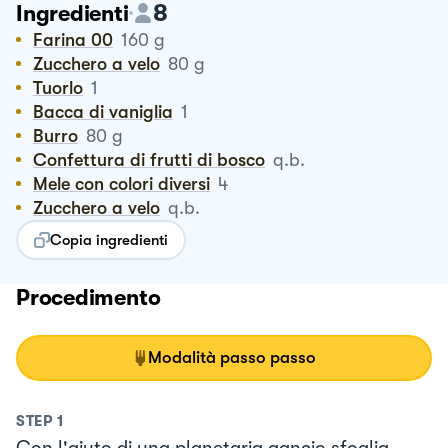
8
Ingredienti
Farina 00
160
g
Zucchero a velo
80
g
Tuorlo
1
Bacca di vaniglia
1
Burro
80
g
Confettura di frutti di bosco
q.b.
Mele con colori diversi
4
Zucchero a velo
q.b.
Copia ingredienti
Procedimento
Modalità passo passo
STEP
1
Con l'aiuto di una planetaria gancio sfoglia,