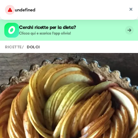
undefined
Cerchi ricette per la dieta?
Clicca qui e scarica l’app olivia!
RICETTE
/
DOLCI