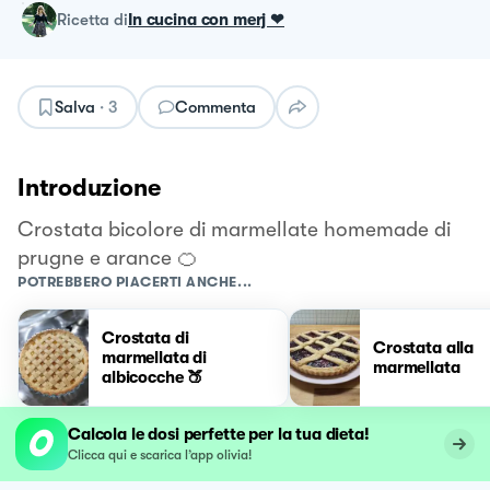
ricetta
di
In cucina con merj ❤
Salva
·
3
Commenta
Introduzione
Crostata bicolore di marmellate homemade di
prugne e arance 🍊
POTREBBERO PIACERTI ANCHE...
Crostata di
Crostata alla
marmellata di
marmellata
albicocche 🍑
Calcola le dosi perfette per la tua dieta!
Clicca qui e scarica l’app olivia!