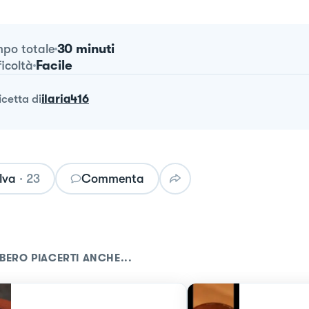
30 minuti
po totale
Facile
ficoltà
ricetta
di
ilaria416
lva
·
23
Commenta
BERO PIACERTI ANCHE...