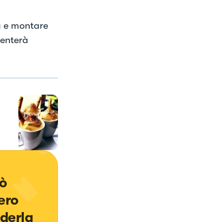
à e montare
venterà
ò 
ero 
derla 