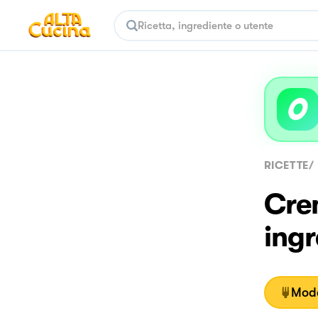
RICETTE
/
Crem
ingr
Moda