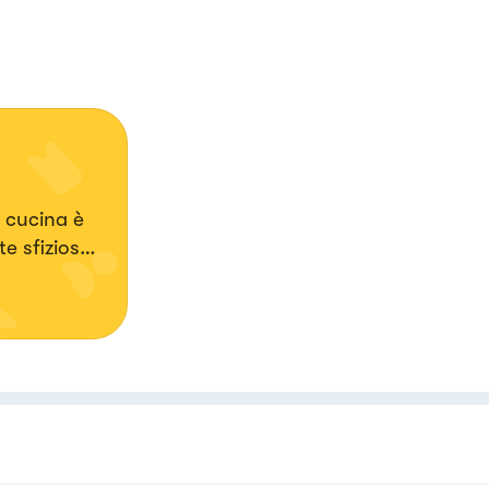
a cucina è
te sfiziose