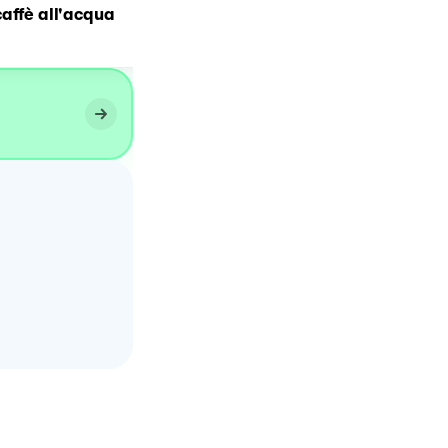
affè all'acqua
nutella e biscotti
sbriciolati.