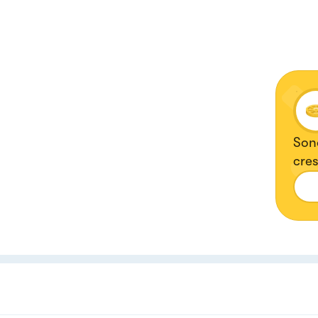
Sono
cres
🥰