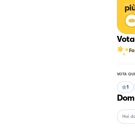
pi
Vota
Fa
VOTA QU
1
Doma