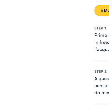
Mo
STEP
1
Prima d
in free
l’acqu
STEP
2
A ques
con le
da mes