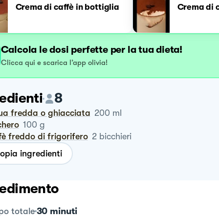
Crema di caffè in bottiglia
Crema di c
Calcola le dosi perfette per la tua dieta!
Clicca qui e scarica l’app olivia!
edienti
8
qua fredda o ghiacciata
200
ml
chero
100
g
ffè freddo di frigorifero
2
bicchieri
opia ingredienti
edimento
30 minuti
o totale