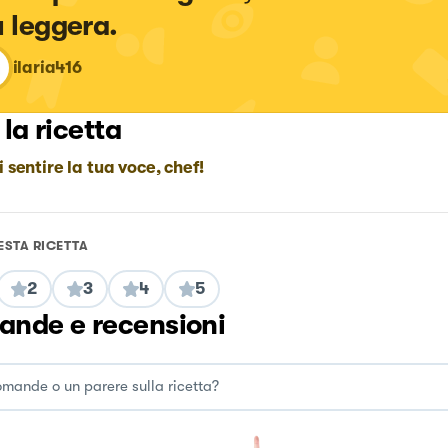
ù leggera.
ilaria416
 la ricetta
i sentire la tua voce, chef!
ESTA RICETTA
2
3
4
5
nde e recensioni