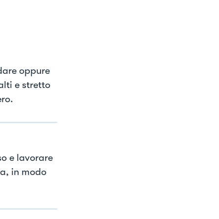
ddare oppure
lti e stretto
ro.
so e lavorare
ma, in modo