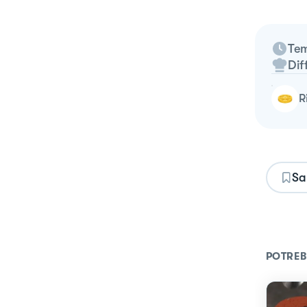
Tem
Dif
Sa
POTREB