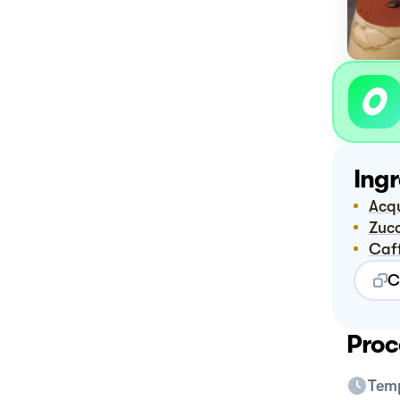
Ingr
Ac
Zuc
Ca
C
Proc
Temp