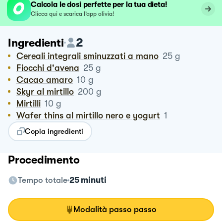
Calcola le dosi perfette per la tua dieta!
Clicca qui e scarica l’app olivia!
2
Ingredienti
Cereali integrali sminuzzati a mano
25
g
Fiocchi d'avena
25
g
Cacao amaro
10
g
Skyr al mirtillo
200
g
Mirtilli
10
g
Wafer thins al mirtillo nero e yogurt
1
Copia ingredienti
Procedimento
Tempo totale
25 minuti
Modalità passo passo