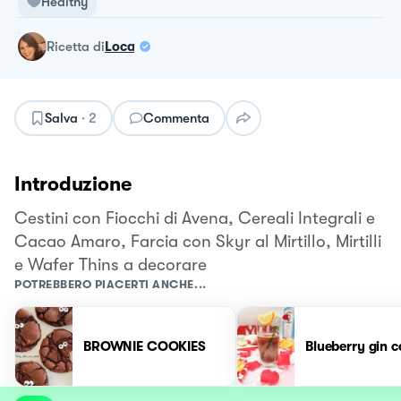
Healthy
ricetta
di
Loca
Salva
·
2
Commenta
Introduzione
Cestini con Fiocchi di Avena, Cereali Integrali e
Cacao Amaro, Farcia con Skyr al Mirtillo, Mirtilli
e Wafer Thins a decorare
POTREBBERO PIACERTI ANCHE...
BROWNIE COOKIES
Blue