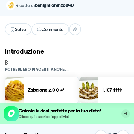
ricetta
di
benignilorenzo240
Salva
Commenta
Introduzione
B
POTREBBERO PIACERTI ANCHE...
Zabajone 2.0🥚🦐
1.107 👬👫
Calcola le dosi perfette per la tua dieta!
Clicca qui e scarica l’app olivia!