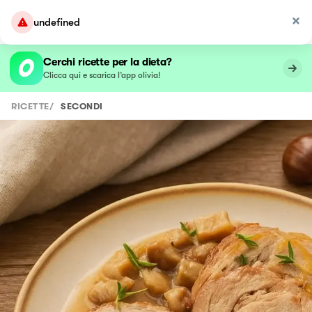
undefined
Cerchi ricette per la dieta?
Clicca qui e scarica l’app olivia!
RICETTE
/
SECONDI