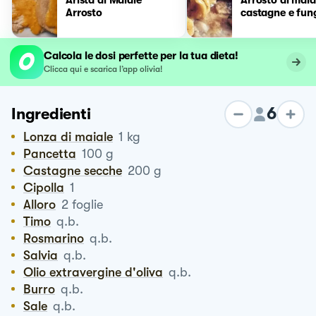
Arrosto
castagne e fun
Calcola le dosi perfette per la tua dieta!
Clicca qui e scarica l’app olivia!
6
Ingredienti
Lonza di maiale
1
kg
Pancetta
100
g
Castagne secche
200
g
Cipolla
1
Alloro
2
foglie
Timo
q.b.
Rosmarino
q.b.
Salvia
q.b.
Olio extravergine d'oliva
q.b.
Burro
q.b.
Sale
q.b.