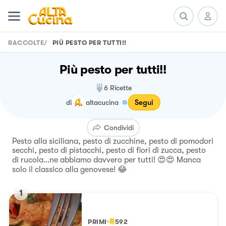
RACCOLTE
/
PIÙ PESTO PER TUTTI!!
Più pesto per tutti!!
6
Ricette
Segui
di
altacucina
Condividi
Pesto alla siciliana, pesto di zucchine, pesto di pomodori
secchi, pesto di pistacchi, pesto di fiori di zucca, pesto
di rucola…ne abbiamo davvero per tutti! 😍😍 Manca
solo il classico alla genovese! 😂
1
PRIMI
592