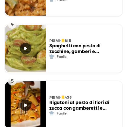
4
PRIMI
815
Spaghetti con pesto di
zucchine, gamberi e
pomodorini
Facile
5
PRIMI
439
Rigatoni al pesto di fiori di
zucca con gamberetti e
pomodorini
Facile