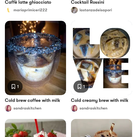
Caffè latte ghiacciato
Cocktail Rossini
mariaprimiceri222
lastanzadeisapori
1
1
Cold brew coffee with milk
Cold creamy brew with milk
sandraskitchen
sandraskitchen