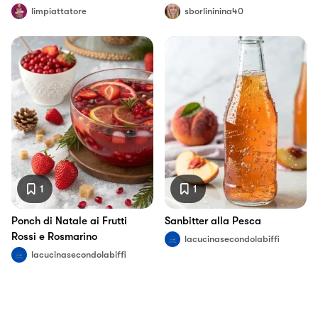
limpiattatore
sborlininina40
1
1
Ponch di Natale ai Frutti
Sanbitter alla Pesca
Rossi e Rosmarino
lacucinasecondolabiffi
lacucinasecondolabiffi