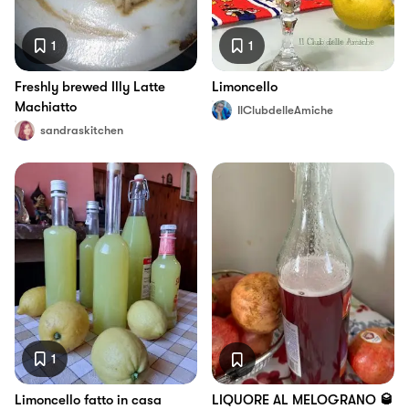
1
1
Freshly brewed Illy Latte
Limoncello
Machiatto
IlClubdelleAmiche
sandraskitchen
1
Limoncello fatto in casa
LIQUORE AL MELOGRANO 🥃