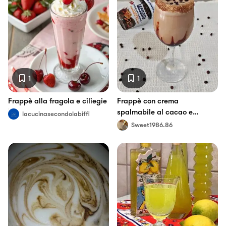
1
1
Frappè alla fragola e ciliegie
Frappè con crema
spalmabile al cacao e
lacucinasecondolabiffi
caramello salato
Sweet1986.86